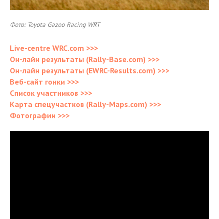
Фото: Toyota Gazoo Racing WRT
Live-centre WRC.com >>>
Он-лайн результаты (Rally-Base.com) >>>
Он-лайн результаты (EWRC-Results.com) >>>
Веб-сайт гонки >>>
Список участников >>>
Карта спецучастков (Rally-Maps.com) >>>
Фотографии >>>