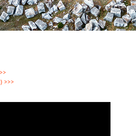
>>>
) >>>