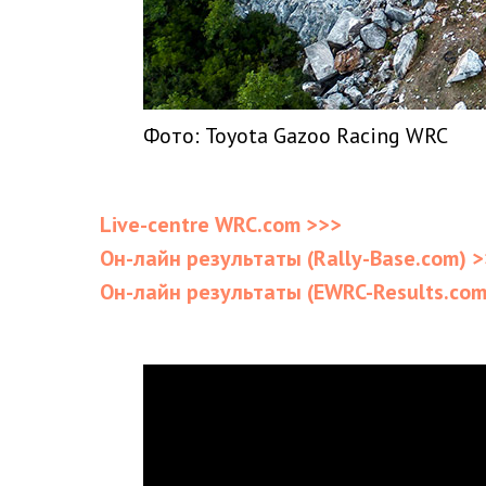
Фото: Toyota Gazoo Racing WRC
Live-centre WRC.com >>>
Он-лайн результаты (Rally-Base.com) 
Он-лайн результаты (EWRC-Results.com