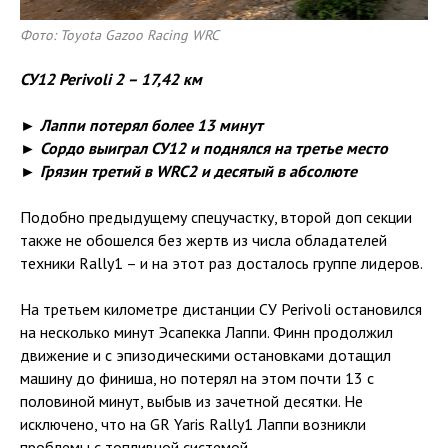
Фото: Toyota Gazoo Racing WRC
СУ12 Perivoli 2 – 17,42 км
► Лаппи потерял более 13 минут
► Сордо выиграл СУ12 и поднялся на третье место
► Грязин третий в WRC2 и десятый в абсолюте
Подобно предыдущему спецучастку, второй доп секции
также не обошелся без жертв из числа обладателей
техники Rally1 – и на этот раз досталось группе лидеров.
На третьем километре дистанции СУ Perivoli остановился
на несколько минут Эсапекка Лаппи. Финн продолжил
движение и с эпизодическими остановками дотащил
машину до финиша, но потерял на этом почти 13 с
половиной минут, выбыв из зачетной десятки. Не
исключено, что на GR Yaris Rally1 Лаппи возникли
проблемы с топливной системой.