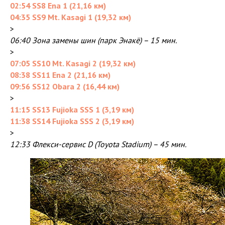
02:54 SS8 Ena 1 (21,16 км)
04:35 SS9 Mt. Kasagi 1 (19,32 км)
>
06:40 Зона замены шин (парк Энакё) – 15 мин.
>
07:05 SS10 Mt. Kasagi 2 (19,32 км)
08:38 SS11 Ena 2 (21,16 км)
09:56 SS12 Obara 2 (16,44 км)
>
11:15 SS13 Fujioka SSS 1 (3,19 км)
11:38 SS14 Fujioka SSS 2 (3,19 км)
>
12:33 Флекси-сервис D (Toyota Stadium) – 45 мин.