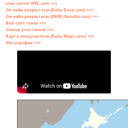
Live-centre WRC.com >>>
Он-лайн результаты (Rally-Base.com) >>>
Он-лайн результаты (EWRC-Results.com) >>>
Веб-сайт гонки >>>
Список участников >>>
Карта спецучастков (Rally-Maps.com) >>>
Фотографии >>>