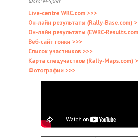
Фото: M-Sport
Live-centre WRC.com >>>
Он-лайн результаты (Rally-Base.com) 
Он-лайн результаты (EWRC-Results.com
Веб-сайт гонки >>>
Список участников >>>
Карта спецучастков (Rally-Maps.com) 
Фотографии >>>