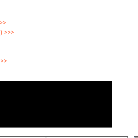
>>>
) >>>
>>>