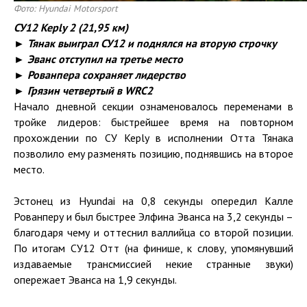
Фото: Hyundai Motorsport
СУ12
Keply
2 (21,95 км)
► Тянак выиграл СУ12 и поднялся на вторую строчку
► Эванс отступил на третье место
► Рованпера сохраняет лидерство
► Грязин четвертый в WRC2
Начало дневной секции ознаменовалось переменами в
тройке лидеров: быстрейшее время на повторном
прохождении по СУ Keply в исполнении Отта Тянака
позволило ему разменять позицию, поднявшись на второе
место.
Эстонец из Hyundai на 0,8 секунды опередил Калле
Рованперу и был быстрее Элфина Эванса на 3,2 секунды –
благодаря чему и оттеснил валлийца со второй позиции.
По итогам СУ12 Отт (на финише, к слову, упомянувший
издаваемые трансмиссией некие странные звуки)
опережает Эванса на 1,9 секунды.