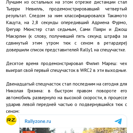
Лучшим из остальных на этом отрезке дистанции стал
Тьерри Невилль, продемонстрировавший четвертый
результат. Следом за ним классифицировался Такамото
Кацута, на 2,8 секунды опередивший Адриена Фурмо,
Грегуар Мюнстер стал седьмым, Сами Паяри и Джош
Макэрлин (к слову, получивший пять секунд штрафа за
сдвинутый этим утром тюк с сеном в ретардере)
довершили список представителей Rally1 на спецучастке.
Десятое время продемонстрировал Филип Мареш: чех
выиграл свой первый спецучасток в WRC2 в эти выходные.
Двенадцатый спецучасток стал последним на сегодня для
Николая Грязина: в быстром правом повороте его
автомобиль развернуло на высокой скорости, в процессе
ударив левой передней частью о подвернувшийся тюк с
сеном: