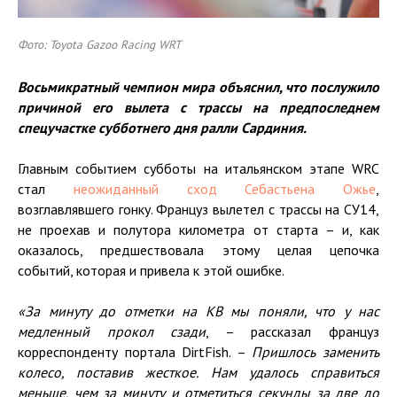
Фото: Toyota Gazoo Racing WRT
Восьмикратный чемпион мира объяснил, что послужило
причиной его вылета с трассы на предпоследнем
спецучастке субботнего дня ралли Сардиния.
Главным событием субботы на итальянском этапе WRC
стал
неожиданный сход Себастьена Ожье
,
возглавлявшего гонку. Француз вылетел с трассы на СУ14,
не проехав и полутора километра от старта – и, как
оказалось, предшествовала этому целая цепочка
событий, которая и привела к этой ошибке.
«За минуту до отметки на КВ мы поняли, что у нас
медленный прокол сзади
, – рассказал француз
корреспонденту портала DirtFish. –
Пришлось заменить
колесо, поставив жесткое. Нам удалось справиться
меньше, чем за минуту и отметиться секунды за две до