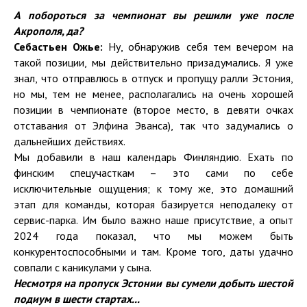
А побороться за чемпионат вы решили уже
после
Акрополя
, да?
Себастьен Ожье:
Ну, обнаружив себя тем вечером на
такой позиции, мы действительно призадумались. Я уже
знал, что отправлюсь в отпуск и пропущу ралли Эстония,
но мы, тем не менее, располагались на очень хорошей
позиции в чемпионате (второе место, в девяти очках
отставания от Элфина Эванса), так что задумались о
дальнейших действиях.
Мы добавили в наш календарь Финляндию. Ехать по
финским спецучасткам – это сами по себе
исключительные ощущения; к тому же, это домашний
этап для команды, которая базируется неподалеку от
сервис-парка. Им было важно наше присутствие, а опыт
2024 года показал, что мы можем быть
конкурентоспособными и там. Кроме того, даты удачно
совпали с каникулами у сына.
Несмотря на пропуск Эстонии вы сумели добыть шестой
подиум в шести стартах...