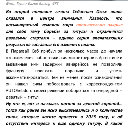
Фото: Toyota Gazoo Racing WRT
Во второй половине сезона Себастьен Ожье вновь
оказался в центре внимания. Казалось, что
восьмикратный чемпион мира
окончательно закрыл
для себя тему борьбы за титулы и ограничится
разовыми стартами – однако серия впечатляющих
результатов заставила его изменить планы.
В Парагвай Себ прибыл за несколько часов до начала
ознакомления: забастовки авиадиспетчеров в Аргентине и
вызванные ими задержки авиарейсов не позволили
французу приехать пораньше и успеть
акклиматизироваться. Тем не менее, после ознакомления
он нашел силы побеседовать с корреспондентом
AUTOhebdo о своем решении побороться за очередной –
девятый – титул.
Ну что ж, вот и началась погоня за девятой короной...
тогда как ранее вы ясно высказывались и о количестве
гонок, которые хотите провести в 2025 году, и об
отсутствии интереса к еще одному титулу. В какой