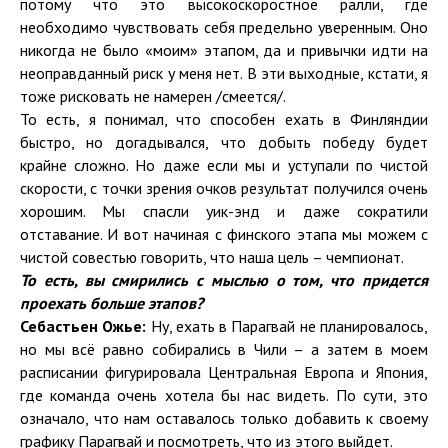
потому что это высокоскоростное ралли, где
необходимо чувствовать себя предельно уверенным. Оно
никогда не было «моим» этапом, да и привычки идти на
неоправданный риск у меня нет. В эти выходные, кстати, я
тоже рисковать не намерен /смеется/.
То есть, я понимал, что способен ехать в Финляндии
быстро, но догадывался, что добыть победу будет
крайне сложно. Но даже если мы и уступали по чистой
скорости, с точки зрения очков результат получился очень
хорошим. Мы спасли уик-энд и даже сократили
отставание. И вот начиная с финского этапа мы можем с
чистой совестью говорить, что наша цель – чемпионат.
То есть, вы смирились с мыслью о том, что придется
проехать больше этапов?
Себастьен Ожье:
Ну, ехать в Парагвай не планировалось,
но мы всё равно собирались в Чили – а затем в моем
расписании фигурировала Центральная Европа и Япония,
где команда очень хотела бы нас видеть. По сути, это
означало, что нам оставалось только добавить к своему
графику Парагвай и посмотреть, что из этого выйдет.