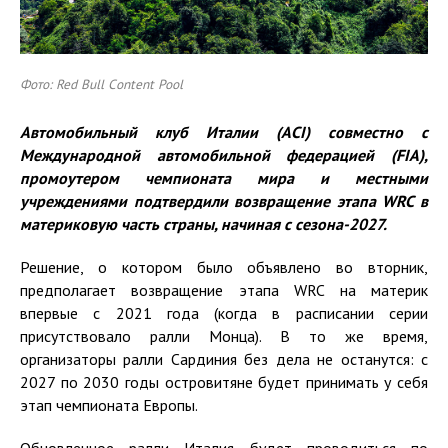
Фото: Red Bull Content Pool
Автомобильный клуб Италии (
ACI
) совместно с
Международной автомобильной федерацией (
FIA
),
промоутером чемпионата мира и местными
учреждениями подтвердил
и
возвращение
этапа
WRC
в
материковую часть страны, начиная с
сезона-
2027.
Решение, о котором было объявлено во вторник,
предполагает возвращение этапа WRC на материк
впервые с 2021 года (когда в расписании серии
присутствовало ралли Монца). В то же время,
организаторы ралли Сардиния без дела не останутся: с
2027 по 2030 годы островитяне будет принимать у себя
этап чемпионата Европы.