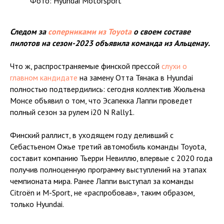
Фото: Hyundai Motorsport
Следом за
соперниками из Toyota
о своем составе
пилотов на сезон-2023 объявила команда из Альценау.
Что ж, распространяемые финской прессой
слухи о
главном кандидате
на замену Отта Тянака в Hyundai
полностью подтвердились: сегодня коллектив Жюльена
Монсе объявил о том, что Эсапекка Лаппи проведет
полный сезон за рулем i20 N Rally1.
Финский раллист, в уходящем году деливший с
Себастьеном Ожье третий автомобиль команды Toyota,
составит компанию Тьерри Невиллю, впервые с 2020 года
получив полноценную программу выступлений на этапах
чемпионата мира. Ранее Лаппи выступал за команды
Citroën и M-Sport, не «распробовав», таким образом,
только Hyundai.