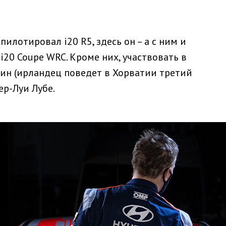
и пилотировал i20 R5, здесь он – а с ним и
i20 Coupe WRC. Кроме них, участвовать в
Брин (ирландец поведет в Хорватии третий
ер-Луи Лубе.