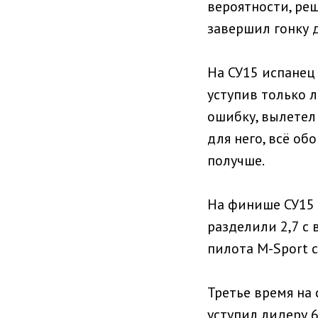
вероятности, реш
завершил гонку 
На СУ15 испанец
уступив только л
ошибку, вылетел
для него, всё об
получше.
На финише СУ15 
разделили 2,7 с
пилота M-Sport с
Третье время на
уступил лидеру 6