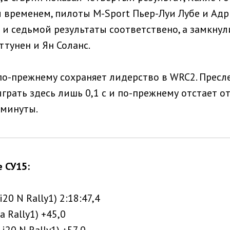
 временем, пилоты M-Sport Пьер-Луи Лубе и Ад
и седьмой результаты соответствено, а замкнули
ттунен и Ян Соланс.
по-прежнему сохраняет лидерство в WRC2. Прес
грать здесь лишь 0,1 с и по-прежнему отстает о
лминуты.
 СУ15:
i20 N Rally1) 2:18:47,4
a Rally1) +45,0
 i20 N Rally1) +57,0