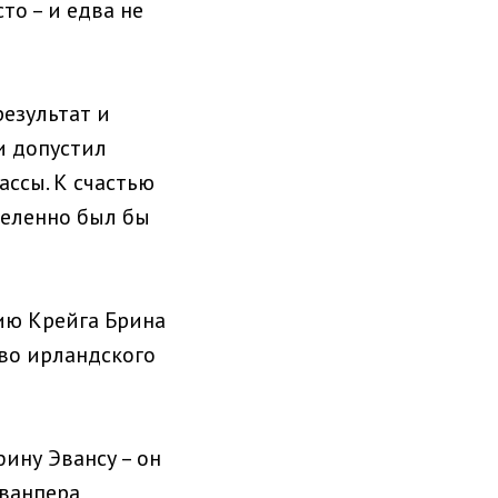
то – и едва не
езультат и
и допустил
ассы. К счастью
деленно был бы
ию Крейга Брина
тво ирландского
ину Эвансу – он
ованпера