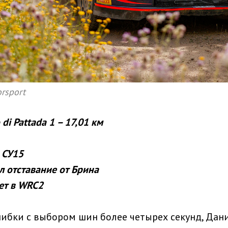
rsport
di Pattada 1 – 17,01 км
 СУ15
 отставание от Брина
ет в WRC2
шибки с выбором шин более четырех секунд, Дани