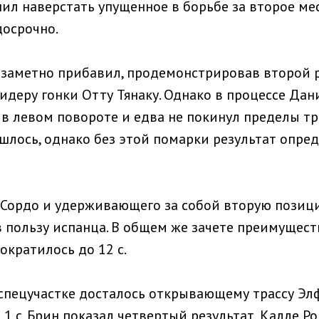
ил наверстать упущенное в борьбе за второе мес
досрочно.
 заметно прибавил, продемонстрировав второй р
идеру гонки Отту Тянаку. Однако в процессе Дан
 в левом повороте и едва не покинул пределы тр
ошлось, однако без этой помарки результат опре
Сордо и удерживающего за собой вторую позиц
 в пользу испанца. В общем же зачете преимущес
ократилось до 12 с.
 спецучастке досталось открывающему трассу Элф
,1 с. Брин показал четвертый результат, Калле Р