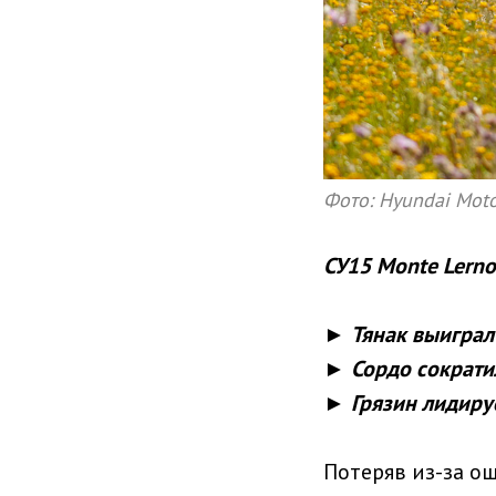
Фото: Hyundai Moto
СУ15 Monte Lerno 
► Тянак выиграл
► Сордо сократил
► Грязин лидиру
Потеряв из-за о