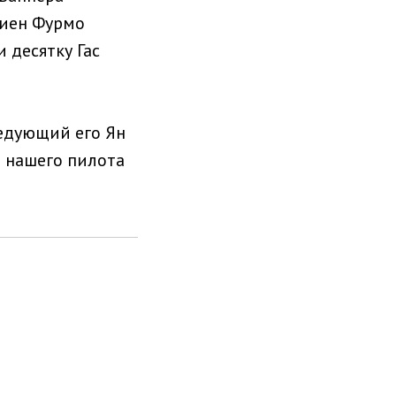
риен Фурмо
 десятку Гас
ледующий его Ян
т нашего пилота