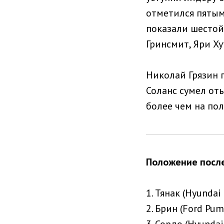
отметился пятым
показали шестой 
Гринсмит, Яри Ху
Николай Грязин 
Соланс сумел оты
более чем на по
Положение после
1. Тянак (Hyundai 
2. Брин (Ford Pum
3. Сордо (Hyundai