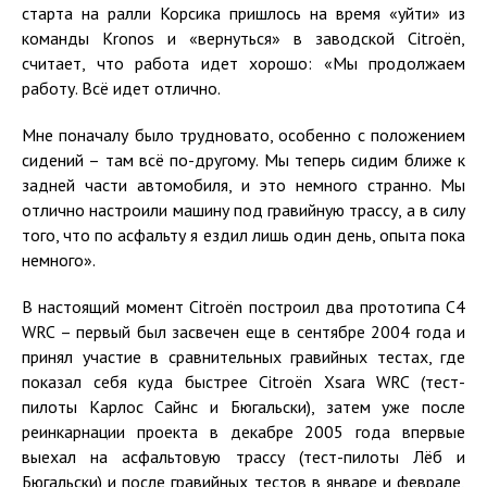
старта на ралли Корсика пришлось на время «уйти» из
команды Kronos и «вернуться» в заводской Citroën,
считает, что работа идет хорошо: «Мы продолжаем
работу. Всё идет отлично.
Мне поначалу было трудновато, особенно с положением
сидений – там всё по-другому. Мы теперь сидим ближе к
задней части автомобиля, и это немного странно. Мы
отлично настроили машину под гравийную трассу, а в силу
того, что по асфальту я ездил лишь один день, опыта пока
немного».
В настоящий момент Citroën построил два прототипа C4
WRC – первый был засвечен еще в сентябре 2004 года и
принял участие в сравнительных гравийных тестах, где
показал себя куда быстрее Citroën Xsara WRC (тест-
пилоты Карлос Сайнс и Бюгальски), затем уже после
реинкарнации проекта в декабре 2005 года впервые
выехал на асфальтовую трассу (тест-пилоты Лёб и
Бюгальски) и после гравийных тестов в январе и феврале,