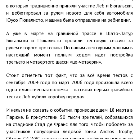
в которых традиционно приняли участие Лёб и Бюгальски,
и дебютировал за рулем нового для себя автомобиля
Юусо Пюкалисто, машина была отправлена на ребилдинг.
А уже в марте на гравийной трассе в Шато-Латур
Бюгальски и Пюкалисто провели тестовую сессию за
рулем второго прототипа. По нашим агентурным данным в
настоящий момент полным ходом идет постройка
третьего и четвертого шасси «це-четверки».
Стоит отметить тот факт, что за всё время тестов с
сентября 2004 года по март 2006 года произошла всего
одна-единственная поломка – на своих первых гравийных
тестах Лёб «убил» коробку передач...
И нельзя не сказать о событии, произошедшем 18 марта в
Париже. В присутствии 50 тысяч зрителей, собравшихся
на стадионе Стад де Франс для того, чтобы поболеть за
участников популярной ледовой гонки Andros Trophy,
Citroën C4 WRC сделал свои первые «официальные» шаги