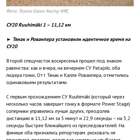
Фото: Toyota Gazoo Racing WRC
СУ20 Ruuhimäki 1 – 11,12 км
► Тянак и Рованпера установили идентичное время на
СУ20
Второй спецучасток воскресенья прошел под знаком
равенства: как и вчера, на вечернем СУ Patajoki, оба
лидера гонки, Отт Тянак и Калле Рованпера, отметились
одинаковыми результатами.
С первым прохождением СУ Ruuhimäki (который через
несколько часов завершит гонку в формате Power Stage)
соперники управились лучше других, преодолев
дистанцию в 11,12 км за 5 минут и 22,9 секунды – на 3,2
секунды быстрее ближайшего из преследователей. На
финише оба признались репортерам: рисковать не
планируют, потерять результат никому не улыбается.