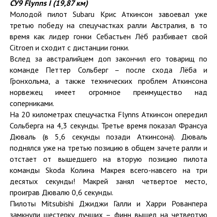
СУ
9 Flynns I (19,87
км
)
Молодой пилот Subaru Крис Аткинсон завоевал уже
третью победу на спецучастках ралли Австралия, в то
время как лидер гонки Себастьен Лёб разбивает свой
Citroen и сходит с дистанции гонки.
Вслед за австралийцем доп закончил его товарищ по
команде Петтер Сольберг – после схода Лёба и
Гронхольма, а также технических проблем Аткинсона
норвежец имеет огромное преимущество над
соперниками.
На 20 километрах спецучастка Flynns Аткинсон опередил
Сольберга на 4,3 секунды. Третье время показал Франсуа
Дюваль (в 5,6 секунды позади Аткинсона). Дюваль
поднялся уже на третью позицию в общем зачете ралли и
отстает от вышедшего на вторую позицию пилота
команды Skoda Колина Макрея всего-навсего на три
десятых секунды! Макрей занял четвертое место,
проиграв Дювалю 0,6 секунды.
Пилоты Mitsubishi Джиджи Галли и Харри Рованпера
замкнули шестерку лучших – финн вышел на четвертую