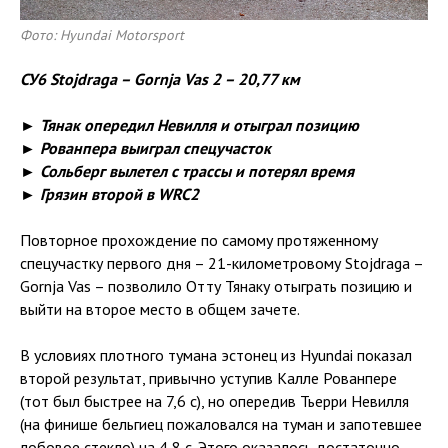
Фото: Hyundai Motorsport
СУ6 Stojdraga – Gornja Vas 2 – 20,77 км
► Тянак опередил Невилля и отыграл позицию
► Рованпера выиграл спецучасток
► Сольберг вылетел с трассы и потерял время
► Грязин второй в WRC2
Повторное прохождение по самому протяженному
спецучастку первого дня – 21-километровому Stojdraga –
Gornja Vas – позволило Отту Тянаку отыграть позицию и
выйти на второе место в общем зачете.
В условиях плотного тумана эстонец из Hyundai показал
второй результат, привычно уступив Калле Рованпере
(тот был быстрее на 7,6 с), но опередив Тьерри Невилля
(на финише бельгиец пожаловался на туман и запотевшее
лобовое стекло) на 4,8 с. Этого оказалось достаточно