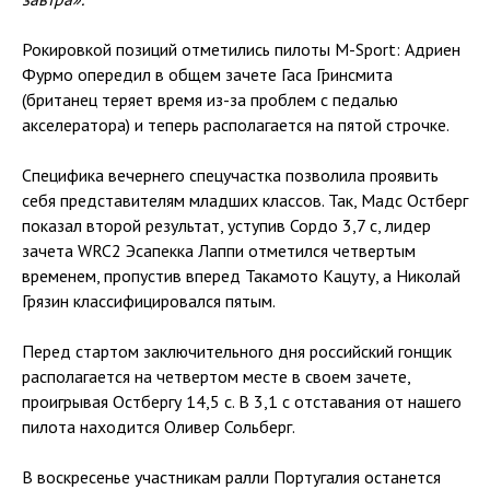
Рокировкой позиций отметились пилоты M-Sport: Адриен
Фурмо опередил в общем зачете Гаса Гринсмита
(британец теряет время из-за проблем с педалью
акселератора) и теперь располагается на пятой строчке.
Специфика вечернего спецучастка позволила проявить
себя представителям младших классов. Так, Мадс Остберг
показал второй результат, уступив Сордо 3,7 с, лидер
зачета WRC2 Эсапекка Лаппи отметился четвертым
временем, пропустив вперед Такамото Кацуту, а Николай
Грязин классифицировался пятым.
Перед стартом заключительного дня российский гонщик
располагается на четвертом месте в своем зачете,
проигрывая Остбергу 14,5 с. В 3,1 с отставания от нашего
пилота находится Оливер Сольберг.
В воскресенье участникам ралли Португалия останется