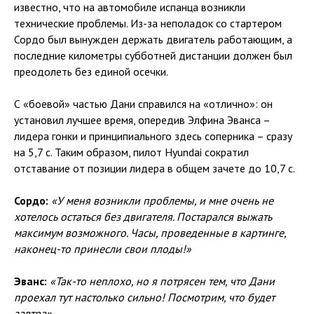
известно, что на автомобиле испанца возникли
технические проблемы. Из-за неполадок со стартером
Сордо был вынужден держать двигатель работающим, а
последние километры субботней дистанции должен был
преодолеть без единой осечки.
С «боевой» частью Дани справился на «отлично»: он
установил лучшее время, опередив Элфина Эванса –
лидера гонки и принципиального здесь соперника – сразу
на 5,7 с. Таким образом, пилот Hyundai сократил
отставание от позиции лидера в общем зачете до 10,7 с.
Сордо:
«У меня возникли проблемы, и мне очень не
хотелось остаться без двигателя. Постарался выжать
максимум возможного. Часы, проведенные в картинге,
наконец-то принесли свои плоды!»
Эванс:
«Так-то неплохо, но я потрясен тем, что Дани
проехал тут настолько сильно! Посмотрим, что будет
завтра».