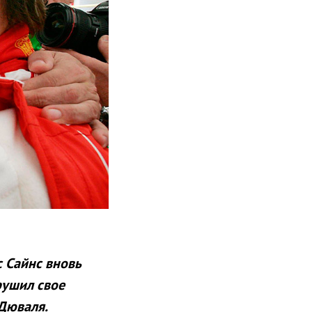
 Сайнс вновь
рушил свое
Дюваля.