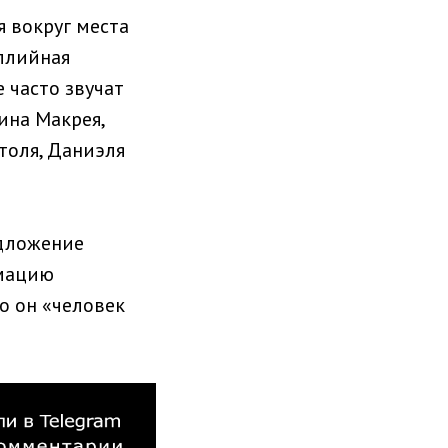
 вокруг места
аллийная
 часто звучат
ина Макрея,
толя, Даниэля
едложение
рмацию
о он «человек