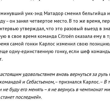
 минувший уик-энд Матадор сменил бельгийца и
у – он занял четвертое место. В то же время, пе
интервью утверждал, что это разовый выезд в зн
ую в свое время команда Citroën оказала ему в 
ремя самой гонки Карлос изменил свою позицию, 
еще одну-единственную гонку, если шеф команды
т.
астоящим удовольствием вновь вернуться за руль Ci
 командой и Себастьеном
, – признался Карлос. –
В 
 не буду его менять – я не вернусь в чемпионат ми
 станет последней»
.