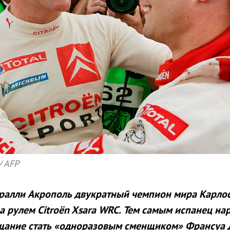
/ AFP
ралли Акрополь двукратный чемпион мира Карлос
за рулем Citroën Xsara WRC. Тем самым испанец на
щание стать «одноразовым сменщиком» Франсуа 