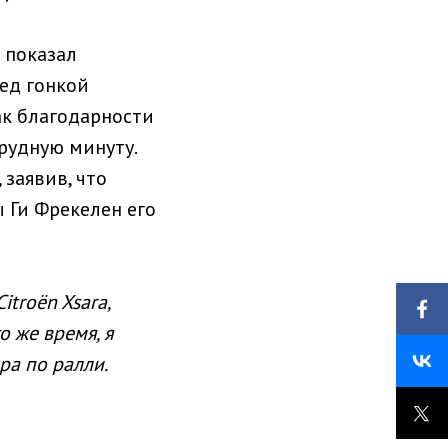
 показал
ред гонкой
ак благодарности
трудную минуту.
заявив, что
 Ги Фрекелен его
troën Xsara,
то же время, я
ра по ралли.