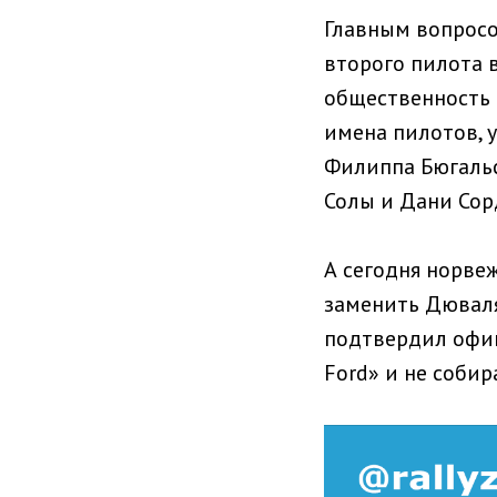
Главным вопросо
второго пилота 
общественность 
имена пилотов, 
Филиппа Бюгальс
Солы и Дани Сор
А сегодня норве
заменить Дюваля
подтвердил офиц
Ford» и не собир