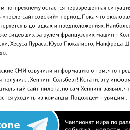
м по-прежнему остается неразрешенная ситуация
в «после-сайнсовский» период. Пока что околор
теряется в догадках и предположениях. Наиболее
уже сидевших за рулем французских машин – Кол
ки, Хесуса Пураса, Юусо Пюкалисто, Манфреда Ш
до.
жские СМИ озвучили информацию о том, что пр
 получил... Хеннинг Сольберг! Кстати, эту инфо
иальный сайт пилота, но сам Хеннинг заявил, чт
ается уходить из команды. Подождем – увидим...