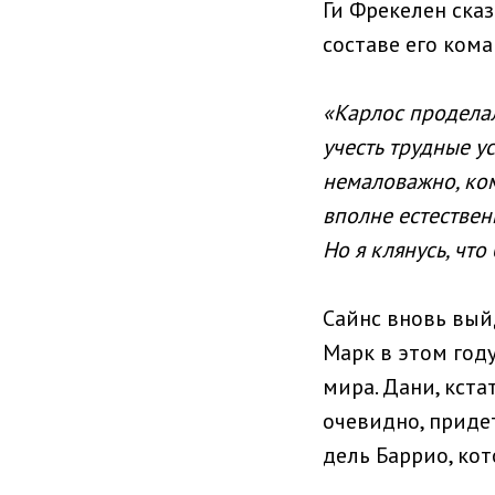
Ги Фрекелен ска
составе его кома
«Карлос продела
учесть трудные у
немаловажно, ком
вполне естественн
Но я клянусь, что
Сайнс вновь вый
Марк в этом год
мира. Дани, кста
очевидно, приде
дель Баррио, ко