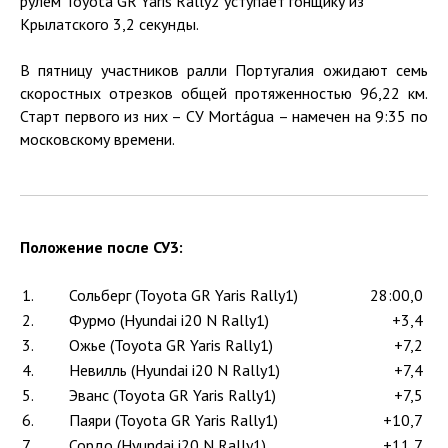
рулем Toyota GR Yaris Rally2 уступает гонщику из
Крылатского 3,2 секунды.
В пятницу участников ралли Португалия ожидают семь
скоростных отрезков общей протяженностью 96,22 км.
Старт первого из них – СУ Mortágua – намечен на 9:35 по
московскому времени.
Положение после СУ3:
1.
Сольберг (Toyota GR Yaris Rally1)
28:00,0
2.
Фурмо (Hyundai i20 N Rally1)
+3,4
3.
Ожье (Toyota GR Yaris Rally1)
+7,2
4.
Невилль (Hyundai i20 N Rally1)
+7,4
5.
Эванс (Toyota GR Yaris Rally1)
+7,5
6.
Паяри (Toyota GR Yaris Rally1)
+10,7
7.
Сордо (Hyundai i20 N Rally1)
+11,7