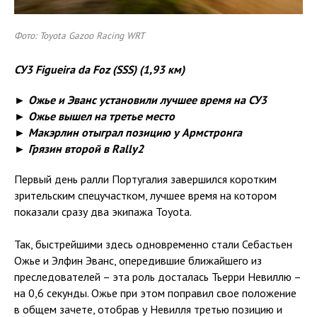
Фото: Toyota Gazoo Racing WRT
СУ3
Figueira
da
Foz
(SSS) (1,93 км)
► Ожье и Эванс установили лучшее время на СУ3
► Ожье вышел на третье место
► Макэрлин отыграл позицию у Армстронга
► Грязин второй в Rally2
Первый день ралли Португалия завершился коротким
зрительским спецучастком, лучшее время на котором
показали сразу два экипажа Toyota.
Так, быстрейшими здесь одновременно стали Себастьен
Ожье и Элфин Эванс, опередившие ближайшего из
преследователей – эта роль досталась Тьерри Невиллю –
на 0,6 секунды. Ожье при этом поправил свое положение
в общем зачете, отобрав у Невилля третью позицию и