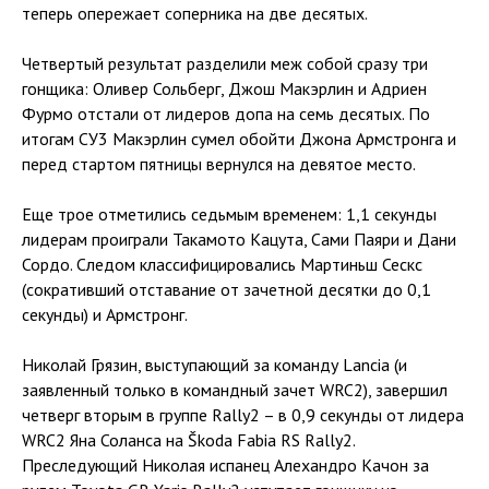
теперь опережает соперника на две десятых.
Четвертый результат разделили меж собой сразу три
гонщика: Оливер Сольберг, Джош Макэрлин и Адриен
Фурмо отстали от лидеров допа на семь десятых. По
итогам СУ3 Макэрлин сумел обойти Джона Армстронга и
перед стартом пятницы вернулся на девятое место.
Еще трое отметились седьмым временем: 1,1 секунды
лидерам проиграли Такамото Кацута, Сами Паяри и Дани
Сордо. Следом классифицировались Мартиньш Сескс
(сокративший отставание от зачетной десятки до 0,1
секунды) и Армстронг.
Николай Грязин, выступающий за команду Lancia (и
заявленный только в командный зачет WRC2), завершил
четверг вторым в группе Rally2 – в 0,9 секунды от лидера
WRC2 Яна Соланса на Škoda Fabia RS Rally2.
Преследующий Николая испанец Алехандро Качон за