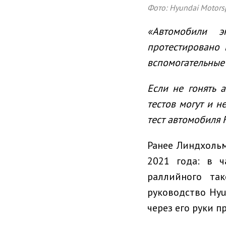
Фото: Hyundai Motors
«Автомобили 
протестировано
вспомогательные
Если
не гонять
тестов могут и н
тест автомобиля 
Ранее Линдхольм
2021 года: в 
раллийного та
руководство Hyu
через его руки п