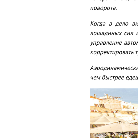
поворота.
Когда
в дело
в
лошадиных сил 
управление автом
корректировать 
Аэродинамически
чем быстрее едеш