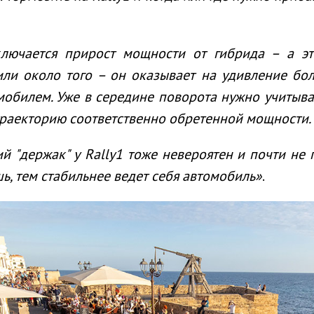
ключается
прирост мощности
от гибрида
– а эт
или около того –
он оказывает на удивление бо
обилем. Уже в середине поворота нужно учитыва
траекторию соответственно обретенной мощности.
й "держак" у
Rally
1 тоже невероятен и почти не 
ь, тем стабильнее ведет себя автомобиль»
.