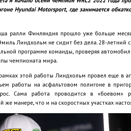
ета и начало осени чемпион
WRC
2 2022 года
про
игоне
Hyundai
Motorsport
, где
занимается обкат
ша ралли Финляндия прошло уже больше месяц
Эмиль Линдхольм не сидит без дела. 28-летний 
ельной программе команды, проверяя автомобили
апы чемпионата мира.
рамках этой работы Линдхольм провел еще в апр
бъем работы на асфальтовом полигоне в приго
ырос. Сама работа проводится в «боевом» 
й же манере, что и на скоростных участках насто