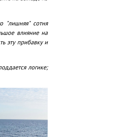
о "лишняя" сотня
льшое влияние на
ть эту прибавку и
поддается логике;