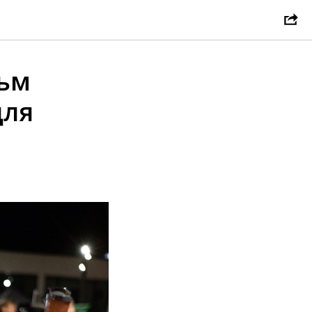
льм
для