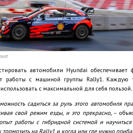
port
стировать автомобили Hyundai обеспечивает 
 работы с машиной группы Rally1. Каждую 
 использовать с максимальной для себя пользой.
зможность садиться за руль этого автомобиля пр
ивая свой режим езды, и это прекрасно
, – объя
опыт работы с гибридной системой и научиться 
ак тормозить на
Rally
1 и когда или где нужно
приба