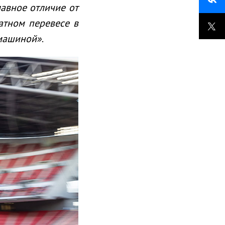
лавное отличие от
атном перевесе в
 машиной»
.