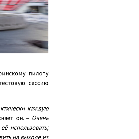
финскому пилоту
тестовую сессию
актически каждую
сняет он. –
Очень
её использовать;
вить
на выходе из