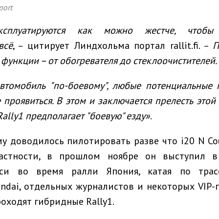
port
эксплуатируются как можно
жестче
, чтобы 
всё
, – цитирует Линдхольма портал rallit.fi. –
П
 функции
–
от обогревателя до стеклоочистителей.
автомобиль
"
по-боевому
"
, любые потенциальные 
е проявиться.
В этом и заключается
прелесть
этой
Rally1 предполагает
"боевую" езду
»
.
у доводилось пилотировать разве что i20 N C
частности, в прошлом ноябре он выступил в
кси во время ралли Япония, катая по трас
ndai, отдельных журналистов и некоторых VIP-п
роходят гибридные Rally1.