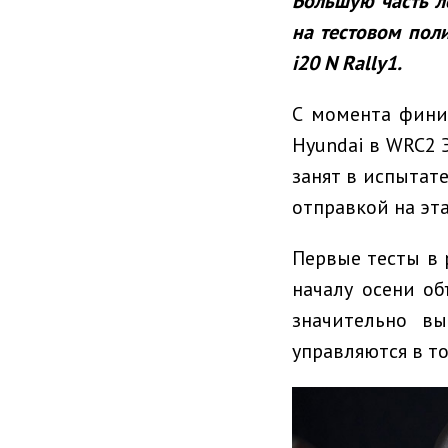
Большую часть л
на тестовом пол
i
20
N
Rally
1.
С момента фини
Hyundai в WRC2 
занят в испытат
отправкой на эт
Первые тесты в 
началу осени о
значительно в
управляются в то