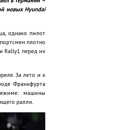
вел в Германии –
кой новых
Hyundai
а, однако пилот
спортсмен плотно
 Rally1 перед их
еле. За лето и к
роде Франкфурта
режиме: машины
ящего ралли.