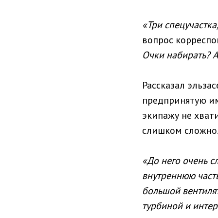
«Три спецучастка,
вопрос корреспон
Очки набирать? А
Рассказал эльзас
предпринятую им
экипажу не хвати
слишком сложно
«До него очень с
внутреннюю часть
большой вентилят
турбиной и интер