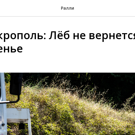
Ралли
крополь: Лёб не вернетс
енье