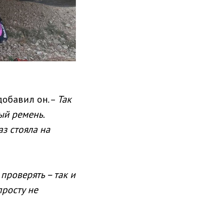
 добавил он. –
Так
ый ремень.
аз стояла на
проверять – так и
просту не