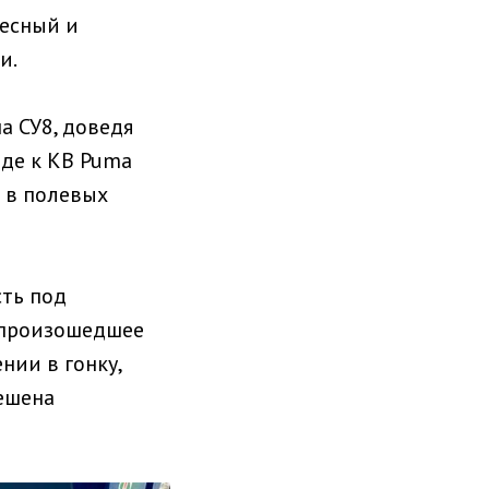
ресный и
и.
а СУ8, доведя
зде к КВ Puma
м в полевых
сть под
я произошедшее
нии в гонку,
решена