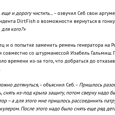
 еще и дорогу чистить...
– озвучил Себ свои аргуме
дента DirtFish о возможности вернуться в гонку 
 для кого?»
ец и о попытке заменить ремень генератора на Pu
 совместно со штурманессой Изабель Гальмиш. П
ло времени из-за того, что добраться до отказа
.
ложно дотянуться
, – объяснил Себ. –
Пришлось разо
, снять из-под крыла защиту, потом сверху надо б
ор – а для этого мне пришлось рассоединить пат
кулером. После этого надо было снять еще ряд дета