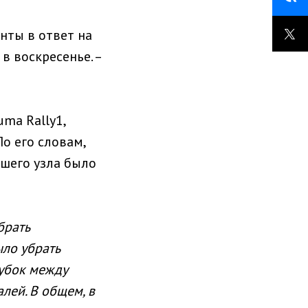
нты в ответ на
в воскресенье. –
ma Rally1,
о его словам,
вшего узла было
брать
ыло убрать
рубок между
лей. В общем, в