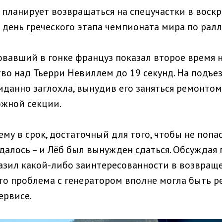
е планирует возвращаться на спецучастки в воск
день греческого этапа чемпионата мира по ралл
овавший в гонке француз показал второе время н
во над Тьерри Невиллем до 19 секунд. На подъе
жиданно заглохла, вынудив его заняться ремонто
ожной секции.
му в срок, достаточный для того, чтобы не попа
удалось – и Лёб был вынужден сдаться. Обсужда
разил какой-либо заинтересованности в возвраще
что проблема с генератором вполне могла быть 
ервисе.