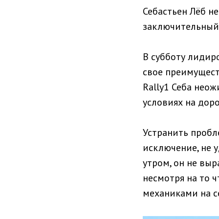
Себастьен Лёб н
заключительный 
В субботу лидир
свое преимущест
Rally1 Себа нео
условиях на дор
Устранить пробле
исключение, не 
утром, он не вы
несмотря на то 
механиками на с