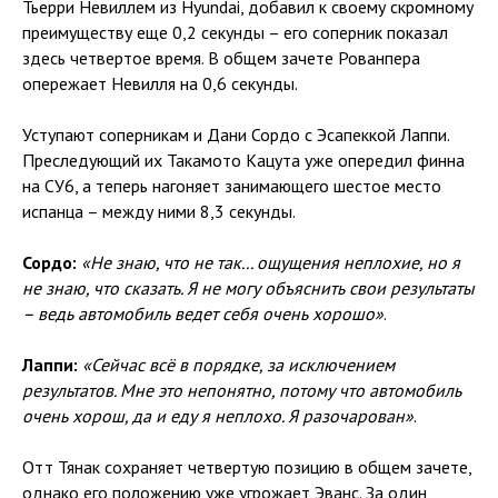
Тьерри Невиллем из Hyundai, добавил к своему скромному
преимуществу еще 0,2 секунды – его соперник показал
здесь четвертое время. В общем зачете Рованпера
опережает Невилля на 0,6 секунды.
Уступают соперникам и Дани Сордо с Эсапеккой Лаппи.
Преследующий их Такамото Кацута уже опередил финна
на СУ6, а теперь нагоняет занимающего шестое место
испанца – между ними 8,3 секунды.
Сордо:
«Не знаю, что не так... ощущения неплохие, но я
не знаю, что сказать. Я не могу объяснить свои результаты
– ведь автомобиль ведет себя очень хорошо»
.
Лаппи:
«Сейчас всё в порядке, за исключением
результатов. Мне это непонятно, потому что автомобиль
очень хорош, да и еду я неплохо. Я разочарован»
.
Отт Тянак сохраняет четвертую позицию в общем зачете,
однако его положению уже угрожает Эванс. За один