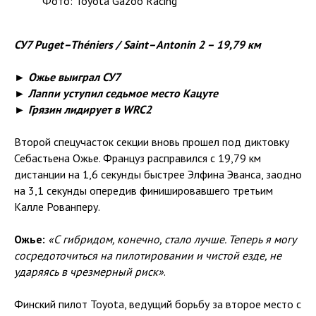
Фото: Toyota Gazoo Racing
СУ7 Puget–Théniers / Saint–Antonin 2 – 19,79 км
► Ожье выиграл СУ7
► Лаппи уступил седьмое место Кацуте
► Грязин лидирует в WRC2
Второй спецучасток секции вновь прошел под диктовку
Себастьена Ожье. Француз расправился с 19,79 км
дистанции на 1,6 секунды быстрее Элфина Эванса, заодно
на 3,1 секунды опередив финишировавшего третьим
Калле Рованперу.
Ожье:
«С гибридом, конечно, стало лучше. Теперь я могу
сосредоточиться на пилотировании и чистой езде, не
ударяясь в чрезмерный риск»
.
Финский пилот Toyota, ведущий борьбу за второе место с