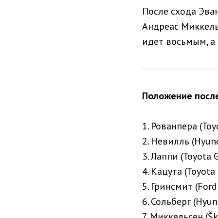
После схода Эва
Андреас Миккель
идет восьмым, а
Положение после
1. Рованпера (Toyo
2. Невилль (Hyund
3. Лаппи (Toyota G
4. Кацута (Toyota 
5. Гринсмит (Ford
6. Сольберг (Hyun
7. Миккельсен (Šk