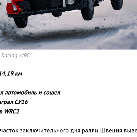
o Racing WRC
14,19 км
л автомобиль и сошел
грал СУ16
 в WRC2
часток заключительного дня ралли Швеция выве