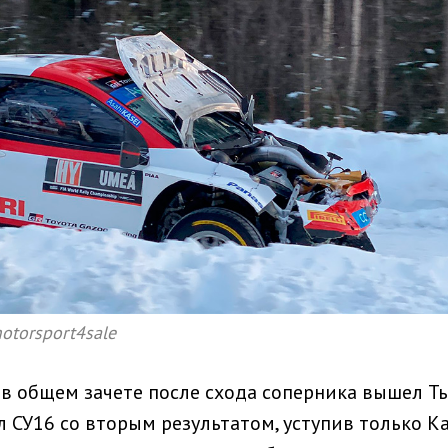
motorsport4sale
 в общем зачете после схода соперника вышел Т
л СУ16 со вторым результатом, уступив только К