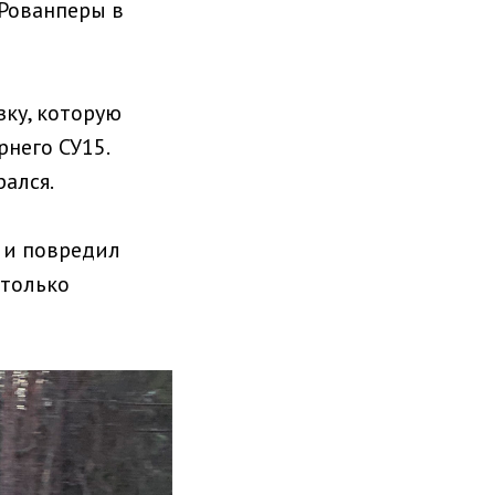
 Рованперы в
зку, которую
него СУ15.
рался.
р и повредил
столько