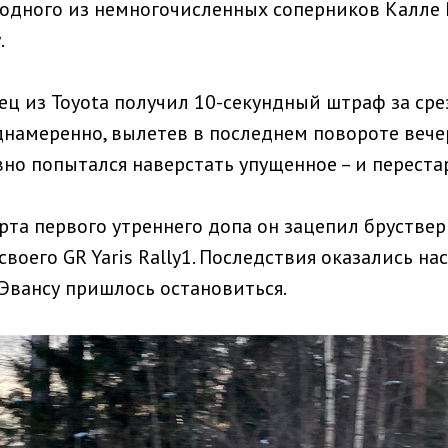
 одного из немногочисленных соперников Калле
.
ец из Toyota получил 10-секундный штраф за сре
намеренно, вылетев в последнем повороте вечер
но попытался наверстать упущенное – и переста
арта первого утреннего допа он зацепил брустве
воего GR Yaris Rally1. Последствия оказались на
 Эвансу пришлось остановиться.