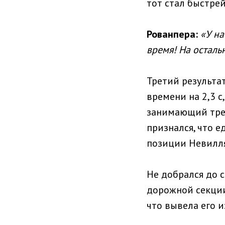
тот стал быстрей
Рованпера:
«У на
время! На осталь
Третий результат
времени на 2,3 с
занимающий трет
признался, что е
позиции Невилля 
Не добрался до 
дорожной секции 
что вывела его 