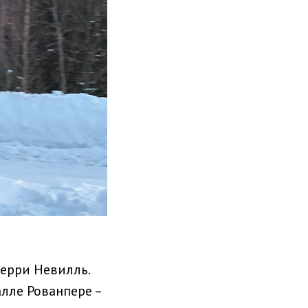
ьерри Невилль.
алле Рованпере –