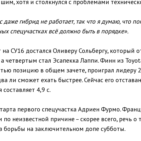
шим, хотя и столкнулся с проблемами техническ
с даже гибрид не работает, так что я думаю, что п
ных спецучастках всё должно быть в порядке».
 на СУ16 достался Оливеру Сольбергу, который о
, а четвертым стал Эсапекка Лаппи. Финн из Toyot
ью позицию в общем зачете, проиграл лидеру 2
два ли сможет ехать быстрее. Сейчас его отстава
составляет 4,9 с.
старта первого спецучастка Адриен Фурмо. Франц
по неизвестной причине – скорее всего, речь о 
из борьбы на заключительном допе субботы.