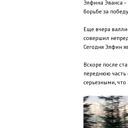
Элфина Эванса –
борьбе за победу
Еще вчера валли
совершил непред
Сегодня Элфин яв
Вскоре после ст
переднюю часть с
серьезными, что