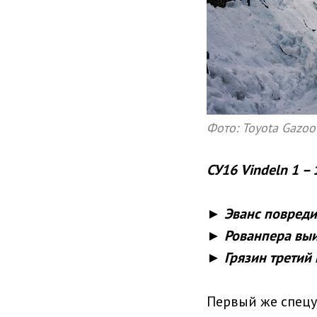
Фото: Toyota Gazo
СУ16 Vindeln 1 – 
► Эванс повреди
► Рованпера выи
► Грязин третий
Первый же спецу