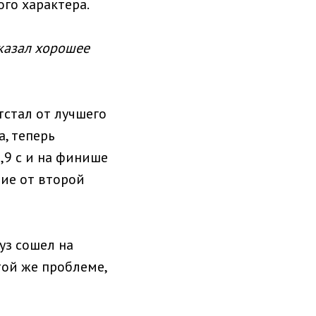
ого характера.
оказал хорошее
тстал от лучшего
a, теперь
,9 с и на финише
ние от второй
уз сошел на
той же проблеме,