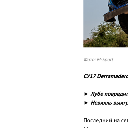
Фото: M-Sport
СУ17 Derramadero
► Лубе повредил
► Невилль выигра
Последний на се