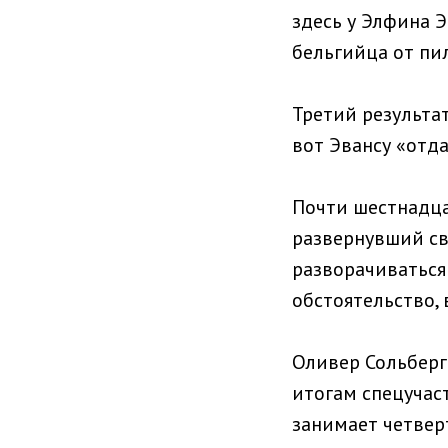
здесь у Элфина Э
бельгийца от пил
Третий результат
вот Эвансу «отда
Почти шестнадца
развернувший сво
разворачиваться
обстоятельство, 
Оливер Сольберг
итогам спецучас
занимает четверт