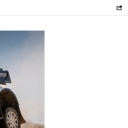
ния Лубе