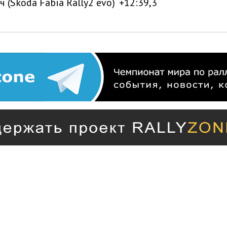
ч (Skoda Fabia Rally2 evo)
+12:39,3