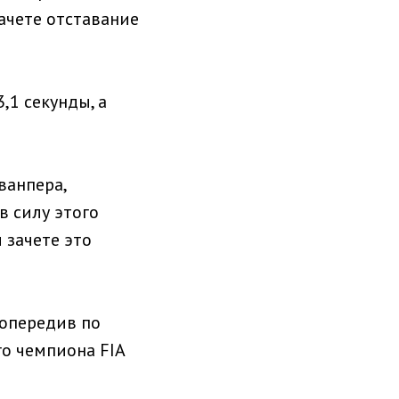
зачете отставание
,1 секунды, а
ванпера,
в силу этого
 зачете это
 опередив по
го чемпиона FIA