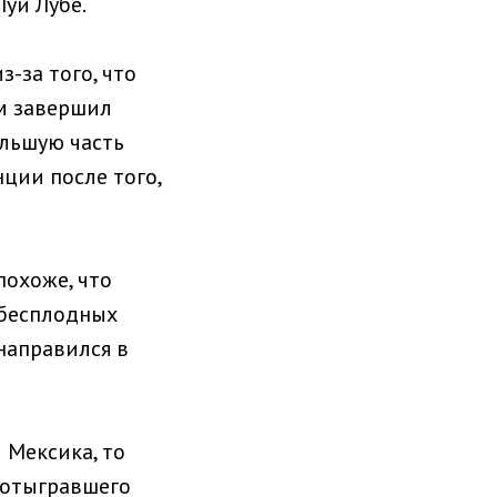
уи Лубе.
-за того, что
ом завершил
ольшую часть
ции после того,
похоже, что
 бесплодных
направился в
 Мексика, то
 отыгравшего