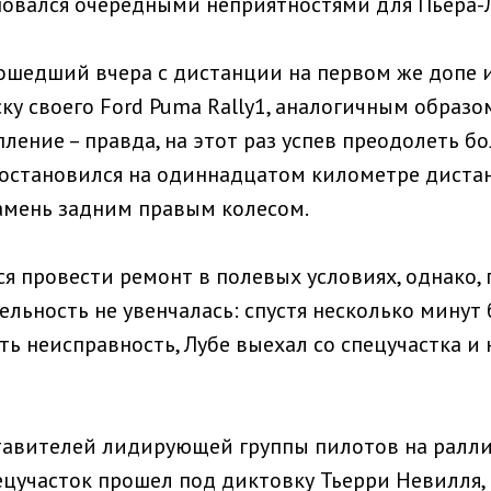
овался очередными неприятностями для Пьера-Л
ошедший вчера с дистанции на первом же допе из
ку своего Ford Puma Rally1, аналогичным образ
ление – правда, на этот раз успев преодолеть б
 остановился на одиннадцатом километре дистан
камень задним правым колесом.
я провести ремонт в полевых условиях, однако, 
ельность не увенчалась: спустя несколько минут
ь неисправность, Лубе выехал со спецучастка и 
тавителей лидирующей группы пилотов на ралли
цучасток прошел под диктовку Тьерри Невилля,