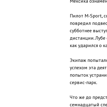
Мексика ознамен
Пилот M-Sport, с
повредил подвес
субботнее выступ
дистанции. Лубе
как ударился о 
Экипаж попыталс
успехом эта деят
попыток устранит
сервис-парк.
Что же до предс
семнадцатый спе