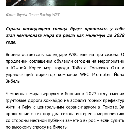
Фото: Toyota Gazoo Racing WRT
Страна восходящего солнца
будет
принимать
у себя
этап чемпионата мира по ралли как минимум до 2028
года.
Япония остается в календаре WRC еще на три сезона. О
продлении соглашения объявили сегодня на мероприятии
в Южной Корее мэр города Тойота Тосихико Ота и
управляющий директор компании WRC Promoter Йона
Зибель.
Чемпионат мира вернулся в Японию в 2022 году, сменив
грунтовые дороги Хоккайдо на асфальт горных префектур
Айти и Гифу с центральным сервис-парком в Тойоте. За
прошедшие с тех пор два сезона интерес к мероприятию
со стороны местной публики заметно вырос – если судить
по высокому спросу на билеты.