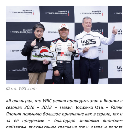
Фото: WRC.com
«Я очень рад, что
WRC
решил проводить этап в Японии в
сезонах 2026 – 2028
, – заявил Тосихико Ота. –
Ралли
Япония получило большое признание как в стране, так и
за её пределами – благодаря знаковым японским
пейзажам, включающим красивые горы, озера и ворота