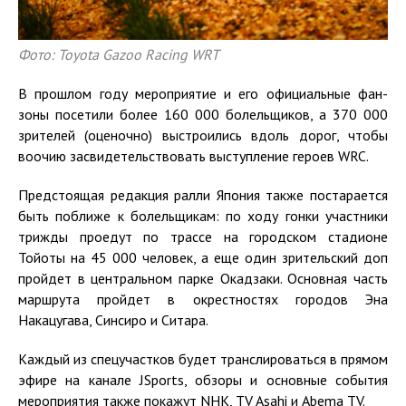
Фото: Toyota Gazoo Racing WRT
В прошлом году мероприятие и его официальные фан-
зоны посетили более 160 000 болельщиков, а 370 000
зрителей (оценочно) выстроились вдоль дорог, чтобы
воочию засвидетельствовать выступление героев WRC.
Предстоящая редакция ралли Япония также постарается
быть поближе к болельщикам: по ходу гонки участники
трижды проедут по трассе на городском стадионе
Тойоты на 45 000 человек, а еще один зрительский доп
пройдет в центральном парке Окадзаки. Основная часть
маршрута пройдет в окрестностях городов Эна
Накацугава, Синсиро и Ситара.
Каждый из спецучастков будет транслироваться в прямом
эфире на канале JSports, обзоры и основные события
мероприятия также покажут NHK, TV Asahi и Abema TV.