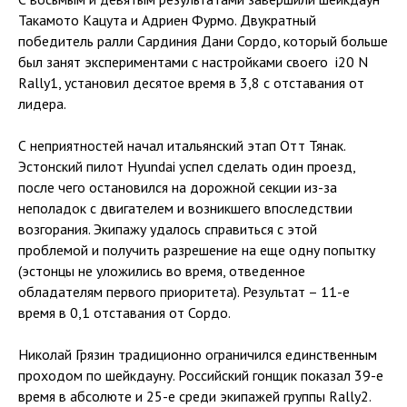
Такамото Кацута и Адриен Фурмо. Двукратный
победитель ралли Сардиния Дани Сордо, который больше
был занят экспериментами с настройками своего i20 N
Rally1, установил десятое время в 3,8 с отставания от
лидера.
С неприятностей начал итальянский этап Отт Тянак.
Эстонский пилот Hyundai успел сделать один проезд,
после чего остановился на дорожной секции из-за
неполадок с двигателем и возникшего впоследствии
возгорания. Экипажу удалось справиться с этой
проблемой и получить разрешение на еще одну попытку
(эстонцы не уложились во время, отведенное
обладателям первого приоритета). Результат – 11-е
время в 0,1 отставания от Сордо.
Николай Грязин традиционно ограничился единственным
проходом по шейкдауну. Российский гонщик показал 39-е
время в абсолюте и 25-е среди экипажей группы Rally2.