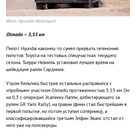
Фото: Hyundai Motorsport
Olmedo – 3,53 км
Пилот Hyundai наконец-то сумел прервать гегемонию
пилотов Toyota на тестовых спецучастках текущего
сезона. Тьерри Невилль установил лучшее время на
шейкдауне ралли Сардиния.
Утром бельгиец быстрее остальных расправился с
«пробным» участком Olmedo протяженностью 3,53 км. Он
на 0,3 с опередил Эсапекку Лаппи, дебютирующего за
рулем GR Yaris Rally1 на гравии (финн стал быстрейшим в
первой попытке, но потом уступил сопернику), а
классифицировавшийся третьим Элфин Эванс отстал от
него уже на полсекунды.