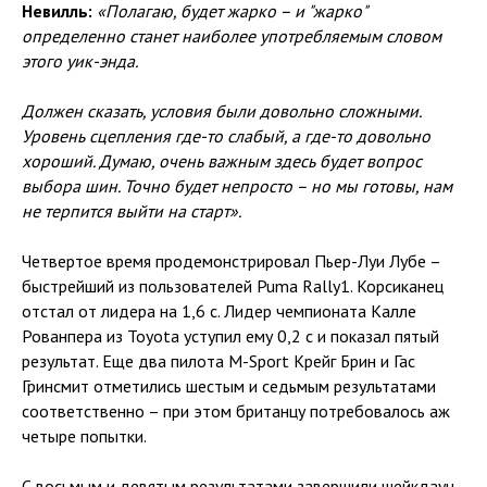
Невилль:
«Полагаю, будет жарко – и "жарко"
определенно станет наиболее употребляемым словом
этого уик-энда.
Должен сказать, условия были довольно сложными.
Уровень сцепления где-то слабый, а где-то довольно
хороший. Думаю, очень важным здесь будет вопрос
выбора шин. Точно будет непросто – но мы готовы, нам
не терпится выйти на старт».
Четвертое время продемонстрировал Пьер-Луи Лубе –
быстрейший из пользователей Puma Rally1. Корсиканец
отстал от лидера на 1,6 с. Лидер чемпионата Калле
Рованпера из Toyota уступил ему 0,2 с и показал пятый
результат. Еще два пилота M-Sport Крейг Брин и Гас
Гринсмит отметились шестым и седьмым результатами
соответственно – при этом британцу потребовалось аж
четыре попытки.
С восьмым и девятым результатами завершили шейкдаун