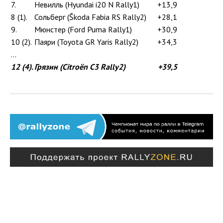
7.
Невилль (Hyundai i20 N Rally1)
+13,9
8 (1).
Сольберг (Škoda Fabia RS Rally2)
+28,1
9.
Мюнстер (Ford Puma Rally1)
+30,9
10 (2).
Паяри (Toyota GR Yaris Rally2)
+34,3
...
12 (4).
Грязин (Citroën C3 Rally2)
+39,5