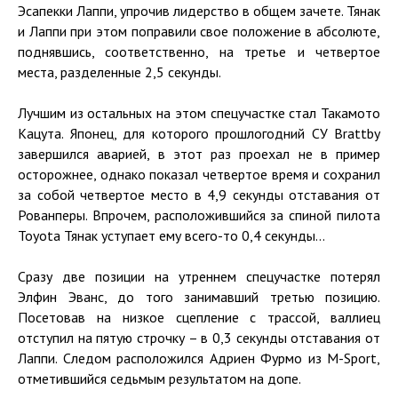
Эсапекки Лаппи, упрочив лидерство в общем зачете. Тянак
и Лаппи при этом поправили свое положение в абсолюте,
поднявшись, соответственно, на третье и четвертое
места, разделенные 2,5 секунды.
Лучшим из остальных на этом спецучастке стал Такамото
Кацута. Японец, для которого прошлогодний СУ Brattby
завершился аварией, в этот раз проехал не в пример
осторожнее, однако показал четвертое время и сохранил
за собой четвертое место в 4,9 секунды отставания от
Рованперы. Впрочем, расположившийся за спиной пилота
Toyota Тянак уступает ему всего-то 0,4 секунды...
Сразу две позиции на утреннем спецучастке потерял
Элфин Эванс, до того занимавший третью позицию.
Посетовав на низкое сцепление с трассой, валлиец
отступил на пятую строчку – в 0,3 секунды отставания от
Лаппи. Следом расположился Адриен Фурмо из M-Sport,
отметившийся седьмым результатом на допе.