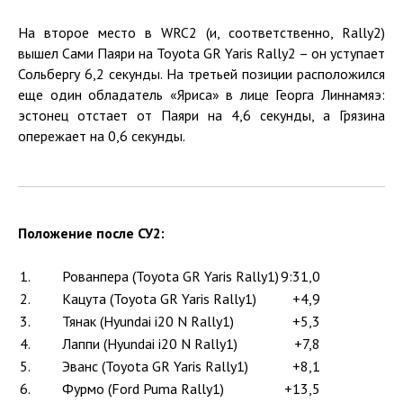
На второе место в WRC2 (и, соответственно, Rally2)
вышел Сами Паяри на Toyota GR Yaris Rally2 – он уступает
Сольбергу 6,2 секунды. На третьей позиции расположился
еще один обладатель «Яриса» в лице Георга Линнамяэ:
эстонец отстает от Паяри на 4,6 секунды, а Грязина
опережает на 0,6 секунды.
Положение после СУ2:
1.
Рованпера (Toyota GR Yaris Rally1)
9:31,0
2.
Кацута (Toyota GR Yaris Rally1)
+4,9
3.
Тянак (Hyundai i20 N Rally1)
+5,3
4.
Лаппи (Hyundai i20 N Rally1)
+7,8
5.
Эванс (Toyota GR Yaris Rally1)
+8,1
6.
Фурмо (Ford Puma Rally1)
+13,5