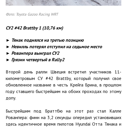
Фото: Toyota Gazoo Racing WRT
СУ2 #42 Brattby 1 (10,76 км)
► Тянак поднялся на третью позицию
► Невилль потерял отступил на седьмое место
► Рованпера выиграл СУ2
► Грязин четвертый в Rally2
Второй день ралли Швеция встретил участников 11-
километровым СУ #42 Brattby, который получил свое
обновленное название в честь Крейга Брина, в прошлом
году ставшего быстрейшим на обоих проходах по этому
допу.
Быстрейшим под Браттбю на этот раз стал Калле
Рованпера: финн на 3,2 секунды опередил установивших
здесь идентичное время пилотов Hyundai Отта Тянака и