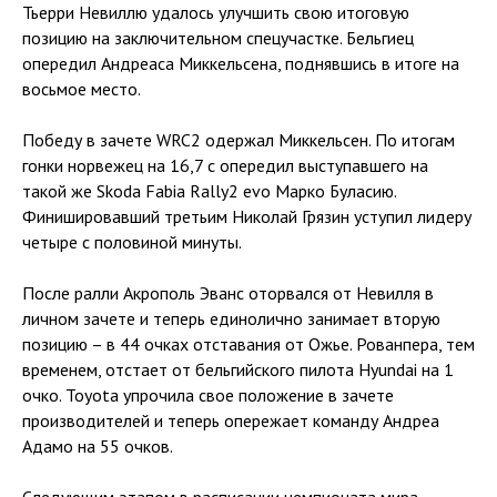
Тьерри Невиллю удалось улучшить свою итоговую
позицию на заключительном спецучастке. Бельгиец
опередил Андреаса Миккельсена, поднявшись в итоге на
восьмое место.
Победу в зачете WRC2 одержал Миккельсен. По итогам
гонки норвежец на 16,7 с опередил выступавшего на
такой же Skoda Fabia Rally2 evo Марко Буласию.
Финишировавший третьим Николай Грязин уступил лидеру
четыре с половиной минуты.
После ралли Акрополь Эванс оторвался от Невилля в
личном зачете и теперь единолично занимает вторую
позицию – в 44 очках отставания от Ожье. Рованпера, тем
временем, отстает от бельгийского пилота Hyundai на 1
очко. Toyota упрочила свое положение в зачете
производителей и теперь опережает команду Андреа
Адамо на 55 очков.