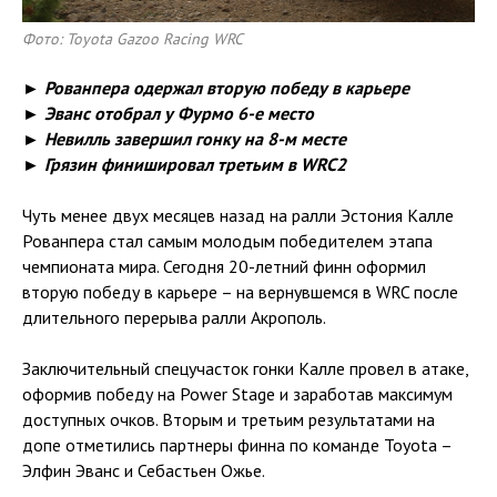
Фото: Toyota Gazoo Racing WRC
► Рованпера одержал вторую победу в карьере
► Эванс отобрал у Фурмо 6-е место
► Невилль завершил гонку на 8-м месте
► Грязин финишировал третьим в WRC2
Чуть менее двух месяцев назад на ралли Эстония Калле
Рованпера стал самым молодым победителем этапа
чемпионата мира. Сегодня 20-летний финн оформил
вторую победу в карьере – на вернувшемся в WRC после
длительного перерыва ралли Акрополь.
Заключительный спецучасток гонки Калле провел в атаке,
оформив победу на Power Stage и заработав максимум
доступных очков. Вторым и третьим результатами на
допе отметились партнеры финна по команде Toyota –
Элфин Эванс и Себастьен Ожье.