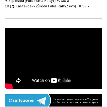
9. Бертелли (Ford Puma Rally1) +7:08,8
10 (2). Каетанович (Škoda Fabia Rally2 evo) +8:15,7