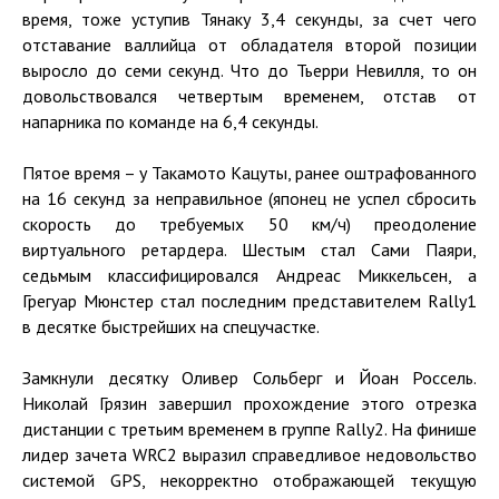
время, тоже уступив Тянаку 3,4 секунды, за счет чего
отставание валлийца от обладателя второй позиции
выросло до семи секунд. Что до Тьерри Невилля, то он
довольствовался четвертым временем, отстав от
напарника по команде на 6,4 секунды.
Пятое время – у Такамото Кацуты, ранее оштрафованного
на 16 секунд за неправильное (японец не успел сбросить
скорость до требуемых 50 км/ч) преодоление
виртуального ретардера. Шестым стал Сами Паяри,
седьмым классифицировался Андреас Миккельсен, а
Грегуар Мюнстер стал последним представителем Rally1
в десятке быстрейших на спецучастке.
Замкнули десятку Оливер Сольберг и Йоан Россель.
Николай Грязин завершил прохождение этого отрезка
дистанции с третьим временем в группе Rally2. На финише
лидер зачета WRC2 выразил справедливое недовольство
системой GPS, некорректно отображающей текущую