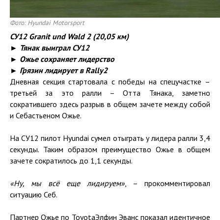
Фото: Hyundai Motorsport
СУ12 Granit und Wald 2 (20,05 км)
► Тянак выиграл СУ12
► Ожье сохраняет лидерство
► Грязин лидирует в Rally2
Дневная секция стартовала с победы на спецучастке –
третьей за это ралли – Отта Тянака, заметно
сократившего здесь разрыв в общем зачете между собой
и Себастьеном Ожье.
На СУ12 пилот Hyundai сумел отыграть у лидера ралли 3,4
секунды. Таким образом преимущество Ожье в общем
зачете сократилось до 1,1 секунды.
«Ну, мы всё еще лидируем»
, – прокомментировал
ситуацию Себ.
Партнер Ожье по ToyotaЭлфин Эванс показал идентичное