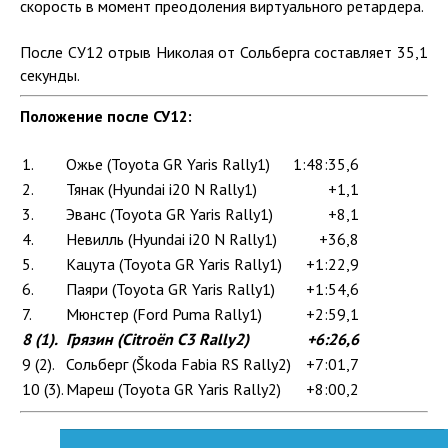
скорость в момент преодоления виртуального ретардера.
После СУ12 отрыв Николая от Сольберга составляет 35,1
секунды.
Положение после СУ12:
1.
Ожье (Toyota GR Yaris Rally1)
1:48:35,6
2.
Тянак (Hyundai i20 N Rally1)
+1,1
3.
Эванс (Toyota GR Yaris Rally1)
+8,1
4.
Невилль (Hyundai i20 N Rally1)
+36,8
5.
Кацута (Toyota GR Yaris Rally1)
+1:22,9
6.
Паяри (Toyota GR Yaris Rally1)
+1:54,6
7.
Мюнстер (Ford Puma Rally1)
+2:59,1
8 (1).
Грязин (Citroën C3 Rally2)
+6:26,6
9 (2).
Сольберг (Škoda Fabia RS Rally2)
+7:01,7
10 (3).
Мареш (Toyota GR Yaris Rally2)
+8:00,2