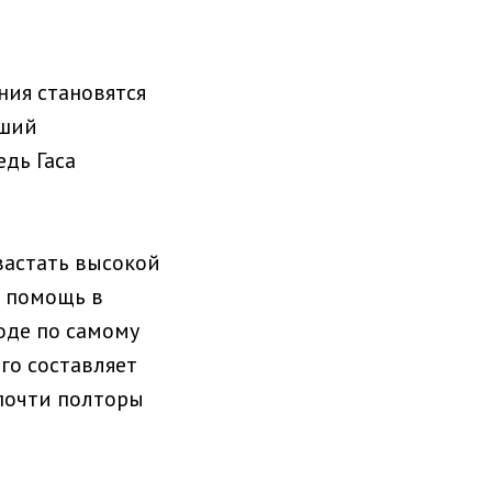
ия становятся
вший
дь Гаса
вастать высокой
ю помощь в
оде по самому
го составляет
 почти полторы