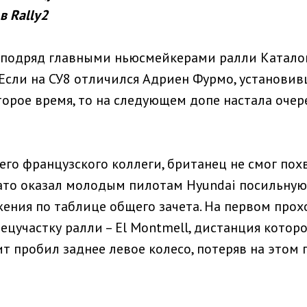
в Rally2
 подряд главными ньюсмейкерами ралли Каталон
 Если на СУ8 отличился Адриен Фурмо, установи
орое время, то на следующем допе настала очере
его французского коллеги, британец не смог пох
зато оказал молодым пилотам Hyundai посильну
ения по таблице общего зачета. На первом прох
цучастку ралли – El Montmell, дистанция которо
ит пробил заднее левое колесо, потеряв на этом