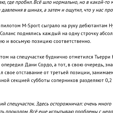
ю, где пробил. Всё шло нормально, но в какой-то 
 давления в шинах, а затем и ощутил, что у нас про
пилотом M-Sport сыграло на руку дебютантам H
 Соланс поднялись каждый на одну строчку абсол
ю и восьмую позицию соответственно.
том на спецучастке буднично отметился Тьерри 
с опередил Дани Сордо, а тот, в свою очередь, зна
тил свое отставание от третьей позиции, занима
вной секцией субботы соперников разделяют 0,2 
й спецучасток. Здесь осторожничал: очень много с
ать проколом. Всё еще испытываю проблемы с нед