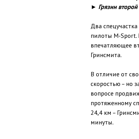
► Грязин второй 
Два спецучастка
пилоты M-Sport.
впечатляющее вт
Гринсмита.
В отличие от сво
скоростью – но 
вопросе продвиж
протяженному спе
24,4 км – Гринсм
минуты.