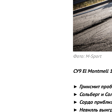
Фото: M-Sport
СУ9 El Montmell 1
► Гринсмит проб
► Сольберг и Со
► Сордо приблиз
► Невилль выигр