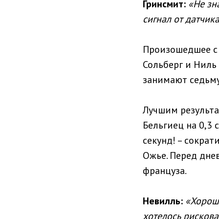
Гринсмит:
«Не зна
сигнал от датчика
Произошедшее с 
Сольберг и Ниль
занимают седьму
Лучшим результа
Бельгиец на 0,3 
секунд! – сокра
Ожье. Перед дне
француза.
Невилль:
«Хороши
хотелось рисков