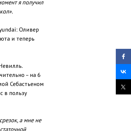
момент я получил
кол».
yundai: Оливер
юта и теперь
Невилль.
чительно – на 6
емой Себастьеном
с в пользу
резок, а мне не
остаточной