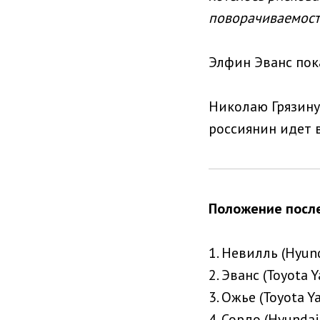
поворачиваемость
Элфин Эванс пока
Николаю Грязину
россиянин идет 
Положение после
1. Невилль (Hyun
2. Эванс (Toyota Y
3. Ожье (Toyota Y
4. Сордо (Hyunda