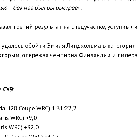
ю – без нее был бы быстрее».
зал третий результат на спецучастке, уступив ли
 удалось обойти Эмиля Линдхольма в категории R
вторым, опережая чемпиона Финляндии и лидера 
 СУ9:
dai i20 Coupe WRC) 1:31:22,2
aris WRC) +9,0
aris WRC) +32,0
i i20 Coupe WRC) +32,2