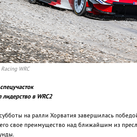
o Racing WRC
спецучасток
л лидерство в WRC2
 субботы на ралли Хорватия завершилась победо
его свое преимущество над ближайшим из прес
унды.