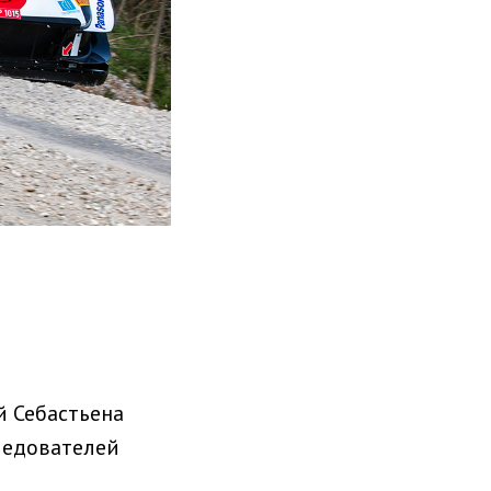
й Себастьена
ледователей