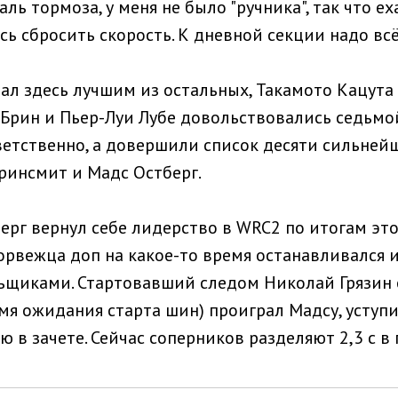
ль тормоза, у меня не было "ручника", так что е
ь сбросить скорость. К дневной секции надо вс
ал здесь лучшим из остальных, Такамото Кацута
г Брин и Пьер-Луи Лубе довольствовались седьмо
етственно, а довершили список десяти сильней
Гринсмит и Мадс Остберг.
ерг вернул себе лидерство в WRC2 по итогам это
орвежца доп на какое-то время останавливался и
ьщиками. Стартовавший следом Николай Грязин 
я ожидания старта шин) проиграл Мадсу, уступив
 в зачете. Сейчас соперников разделяют 2,3 с в