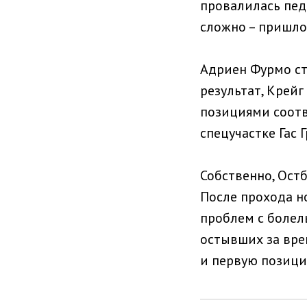
провалилась педа
сложно – пришлос
Адриен Фурмо ст
результат, Крей
позициями соотв
спецучастке Гас 
Собственно, Остб
После прохода н
проблем с болел
остывших за врем
и первую позицию