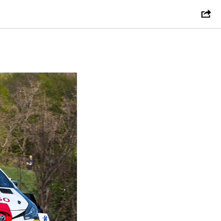
рочил