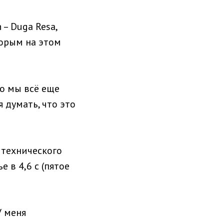
– Duga Resa,
торым на этом
но мы всё еще
я думать, что это
 технического
 в 4,6 с (пятое
У меня