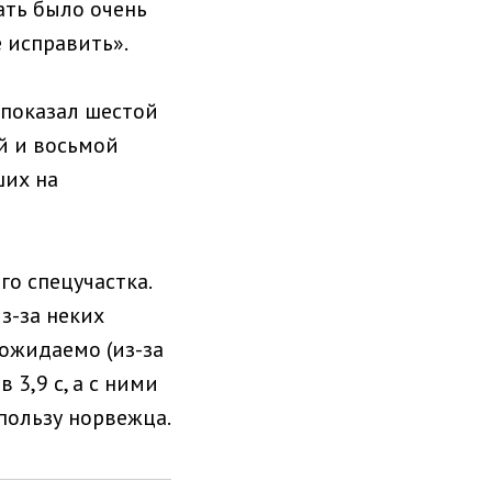
хать было очень
ё исправить».
 показал шестой
й и восьмой
ших на
го спецучастка.
з-за неких
ожидаемо (из-за
 3,9 с, а с ними
 пользу норвежца.