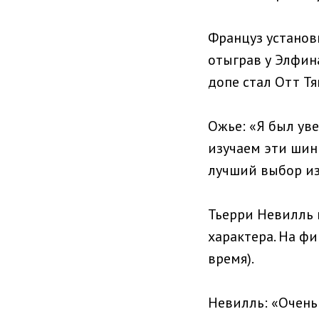
Француз установи
отыграв у Элфина
допе стал Отт Тя
Ожье: «Я был уве
изучаем эти шины
лучший выбор и
Тьерри Невилль в
характера. На фи
время).
Невилль: «Очень