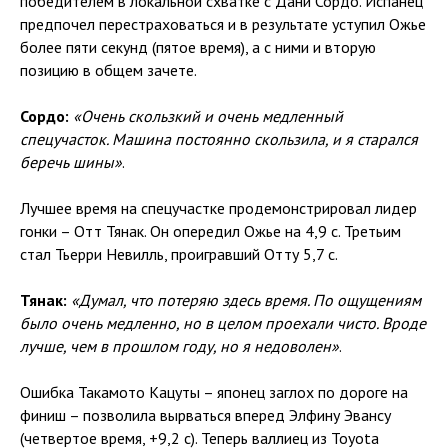
победителем в локальной схватке с Дани Сордо. Испанец
предпочел перестраховаться и в результате уступил Ожье
более пяти секунд (пятое время), а с ними и вторую
позицию в общем зачете.
Сордо:
«Очень скользкий и очень медленный
спецучасток. Машина постоянно скользила, и я старался
беречь шины»
.
Лучшее время на спецучастке продемонстрировал лидер
гонки – Отт Тянак. Он опередил Ожье на 4,9 с. Третьим
стал Тьерри Невилль, проигравший Отту 5,7 с.
Тянак:
«Думал, что потеряю здесь время. По ощущениям
было очень медленно, но в целом проехали чисто. Вроде
лучше, чем в прошлом году, но я недоволен»
.
Ошибка Такамото Кацуты – японец заглох по дороге на
финиш – позволила вырваться вперед Элфину Эвансу
(четвертое время, +9,2 с). Теперь валлиец из Toyota