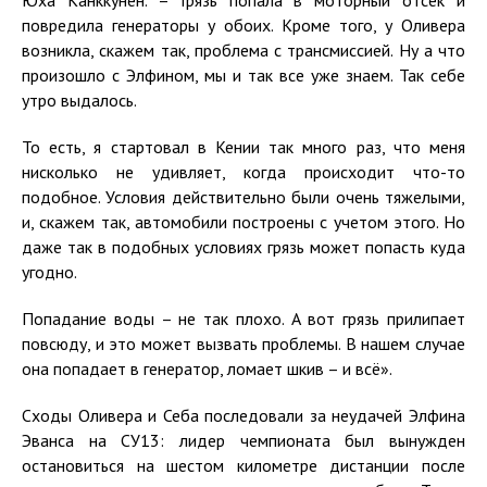
Юха Канккунен. – Грязь попала в моторный отсек и
повредила генераторы у обоих. Кроме того, у Оливера
возникла, скажем так, проблема с трансмиссией. Ну а что
произошло с Элфином, мы и так все уже знаем. Так себе
утро выдалось.
То есть, я стартовал в Кении так много раз, что меня
нисколько не удивляет, когда происходит что-то
подобное. Условия действительно были очень тяжелыми,
и, скажем так, автомобили построены с учетом этого. Но
даже так в подобных условиях грязь может попасть куда
угодно.
Попадание воды – не так плохо. А вот грязь прилипает
повсюду, и это может вызвать проблемы. В нашем случае
она попадает в генератор, ломает шкив – и всё».
Сходы Оливера и Себа последовали за неудачей Элфина
Эванса на СУ13: лидер чемпионата был вынужден
остановиться на шестом километре дистанции после