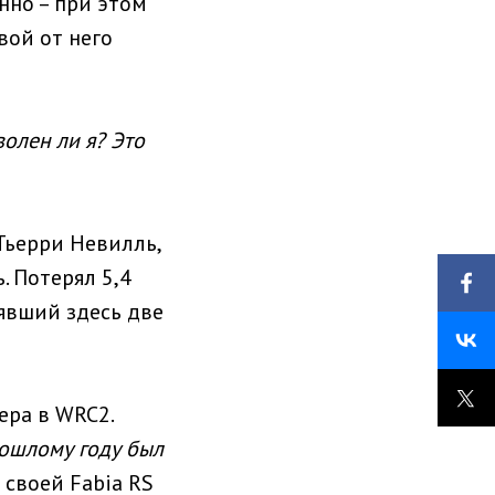
нно – при этом
вой от него
волен ли я? Это
 Тьерри Невилль,
 Потерял 5,4
рявший здесь две
ера в WRC2.
ошлому году был
 своей Fabia RS