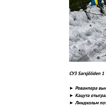
СУ3 Sarsjöliden 1
► Рованпера выи
► Кацута отыграл
► Линдхольм пот