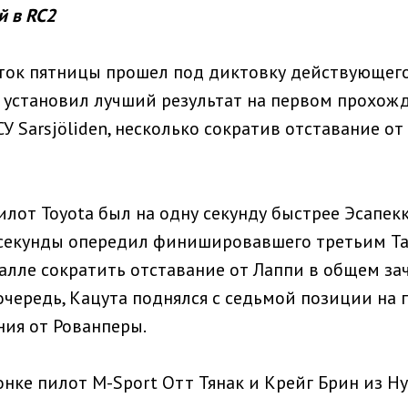
й в RC2
ток пятницы прошел под диктовку действующего
 установил лучший результат на первом прохожд
 Sarsjöliden, несколько сократив отставание о
илот Toyota был на одну секунду быстрее Эсапек
7 секунды опередил финишировавшего третьим Та
алле сократить отставание от Лаппи в общем зач
очередь, Кацута поднялся с седьмой позиции на п
ния от Рованперы.
нке пилот M-Sport Отт Тянак и Крейг Брин из Hy