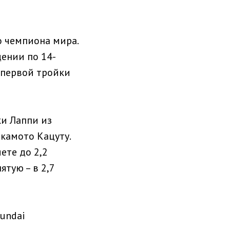
 чемпиона мира.
ении по 14-
т первой тройки
ки Лаппи из
камото Кацуту.
ете до 2,2
ятую – в 2,7
undai