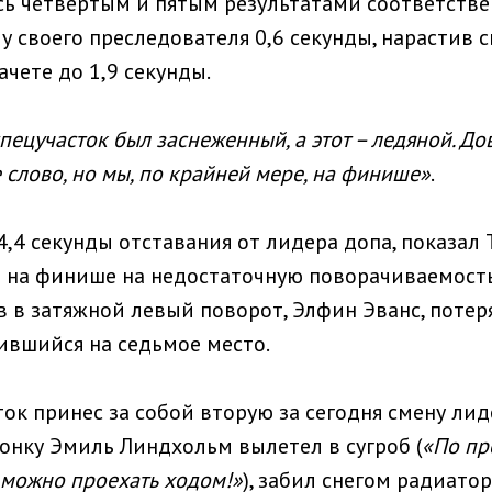
ь четвертым и пятым результатами соответстве
у своего преследователя 0,6 секунды, нарастив с
чете до 1,9 секунды.
пецучасток был заснеженный, а этот – ледяной. До
слово, но мы, по крайней мере, на финише»
.
4,4 секунды отставания от лидера допа, показал
на финише на недостаточную поворачиваемость.
ав в затяжной левый поворот, Элфин Эванс, поте
ившийся на седьмое место.
ок принес за собой вторую за сегодня смену лид
онку Эмиль Линдхольм вылетел в сугроб (
«По пр
ь можно проехать ходом!»
), забил снегом радиатор