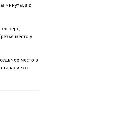
ы минуты, а с
ольберг,
Третье место у
седьмое место в
тставание от