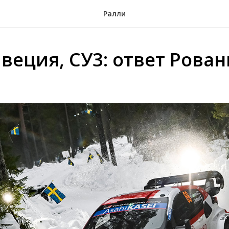
Ралли
веция, СУ3: ответ Рова