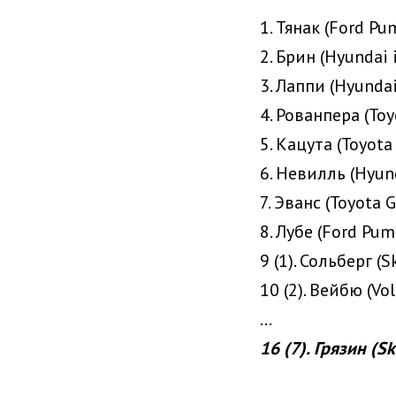
1. Тянак (Ford Pu
2. Брин (Hyundai 
3. Лаппи (Hyundai
4. Рованпера (Toy
5. Кацута (Toyota 
6. Невилль (Hyund
7. Эванс (Toyota G
8. Лубе (Ford Pum
9 (1). Сольберг (
10 (2). Вейбю (Vo
...
16 (7). Грязин (S