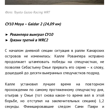
Фото: Toyota Gazoo Racing WRT
СУ10 Moya – Galdar 2 (24,09 км)
► Рованпера выиграл СУ10
► Грязин третий в WRC2
С началом дневной секции ситуация в ралли Канарских
островов не изменилась: Калле Рованпера исправно
продолжает штамповать победы на спецучастках, не
позволяя Себастьену Ожье прервать его серию – к слову,
дошедшей до десяти выигранных спецучастков подряд.
Калле установил лучшее время на повторном
прохождении по самому протяженному спецучастку дня,
отыграв у Ожье (тот снова какое-то время вел в этой
борьбе, но отступил на заключительных секциях) 1,2
секунды. Финишировавшие следом Сами Паяри и