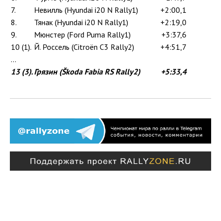
7.
Невилль (Hyundai i20 N Rally1)
+2:00,1
8.
Тянак (Hyundai i20 N Rally1)
+2:19,0
9.
Мюнстер (Ford Puma Rally1)
+3:37,6
10 (1).
Й. Россель (Citroën C3 Rally2)
+4:51,7
...
13 (3).
Грязин (Škoda Fabia RS Rally2)
+5:33,4