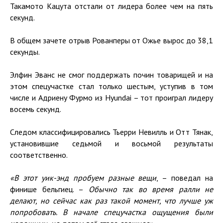
Такамото Кацута отстали от лидера более чем на пять
секунд.
В общем зачете отрыв Рованперы от Ожье вырос до 38,1
секунды.
Элфин Эванс не смог поддержать почин товарищей и на
этом спецучастке стал только шестым, уступив в том
числе и Адриену Фурмо из Hyundai – тот проиграл лидеру
восемь секунд.
Следом классифицировались Тьерри Невилль и Отт Тянак,
установившие седьмой и восьмой результаты
соответственно.
«В этот уик-энд пробуем разные вещи
, – поведал на
финише бельгиец. –
Обычно так во время ралли не
делают, но сейчас как раз такой момент, что лучше уж
попробовать. В начале спецучастка ощущения были