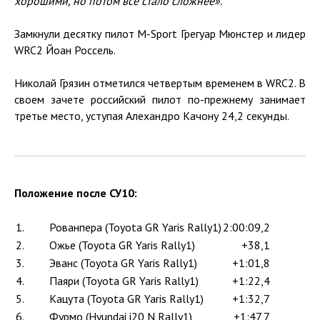
хорошими, но потом всё стало сложнее».
Замкнули десятку пилот M-Sport Грегуар Мюнстер и лидер
WRC2 Йоан Россель.
Николай Грязин отметился четвертым временем в WRC2. В
своем зачете российский пилот по-прежнему занимает
третье место, уступая Алехандро Качону 24,2 секунды.
Положение после СУ10:
1.
Рованпера (Toyota GR Yaris Rally1)
2:00:09,2
2.
Ожье (Toyota GR Yaris Rally1)
+38,1
3.
Эванс (Toyota GR Yaris Rally1)
+1:01,8
4.
Паяри (Toyota GR Yaris Rally1)
+1:22,4
5.
Кацута (Toyota GR Yaris Rally1)
+1:32,7
6.
Фурмо (Hyundai i20 N Rally1)
+1:47,7