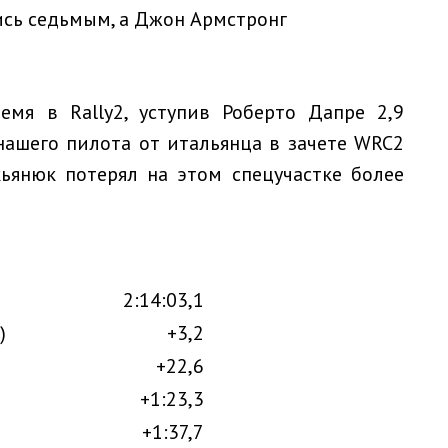
сь седьмым, а Джон Армстронг
емя в Rally2, уступив Роберто Дапре 2,9
нашего пилота от итальянца в зачете WRC2
кьянюк потерял на этом спецучастке более
2:14:03,1
)
+3,2
+22,6
+1:23,3
+1:37,7