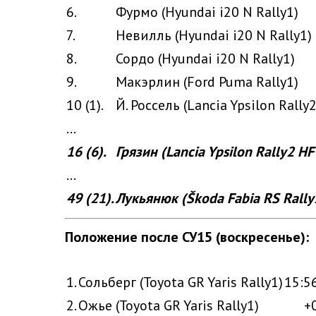
6.
Фурмо (Hyundai i20 N Rally1)
7.
Невилль (Hyundai i20 N Rally1)
8.
Сордо (Hyundai i20 N Rally1)
9.
Макэрлин (Ford Puma Rally1)
10 (1).
Й. Россель (Lancia Ypsilon Rally
...
16 (6).
Грязин (Lancia Ypsilon Rally2 HF
...
49 (21).
Лукьянюк (Škoda Fabia RS Rally
Положение после СУ15 (воскресенье):
1.
Сольберг (Toyota GR Yaris Rally1)
15:5
2.
Ожье (Toyota GR Yaris Rally1)
+