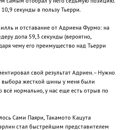
тем самым отобрал у него седьмую позицию.
10,9 секунды в пользу Тьерри.
вилль и отставание от Адриена Фурмо: на
деру допа 59,3 секунды (вероятно,
даря чему его преимущество над Тьерри
мментировал свой результат Адриен. – Нужно
а выбора жесткой шины у меня были
 всё нормально, у нас еще есть отрыв по
лось Сами Паяри, Такамото Кацута
кэрлин стал быстрейшим представителем