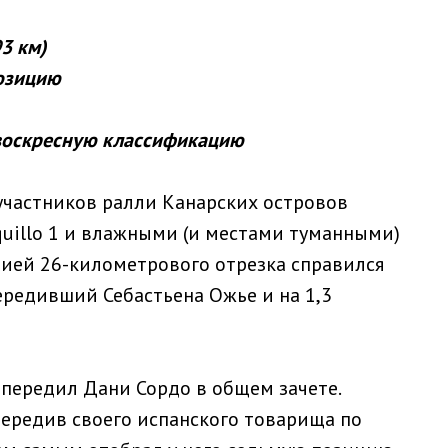
93
км
)
озицию
 воскресную классификацию
участников ралли Канарских островов
equillo 1 и влажными (и местами туманными)
цией 26-километрового отрезка справился
ередивший Себастьена Ожье и на 1,3
опередил Дани Сордо в общем зачете.
передив своего испанского товарища по