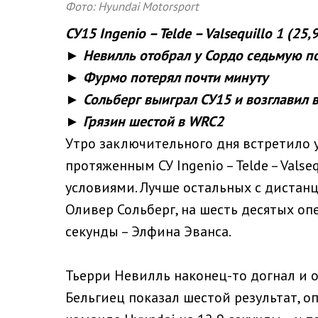
Фото: Hyundai Motorsport
СУ
15
Ingenio
–
Telde
–
Valsequillo
1 (25,
► Невилль отобрал у Сордо седьмую п
► Фурмо потерял почти минуту
► Сольберг выиграл СУ15 и возглавил
► Грязин шестой в WRC2
Утро заключительного дня встретило 
протяженным СУ Ingenio – Telde – Vals
условиями. Лучше остальных с дистан
Оливер Сольберг, на шесть десятых оп
секунды – Элфина Эванса.
Тьерри Невилль наконец-то догнал и 
Бельгиец показал шестой результат, о