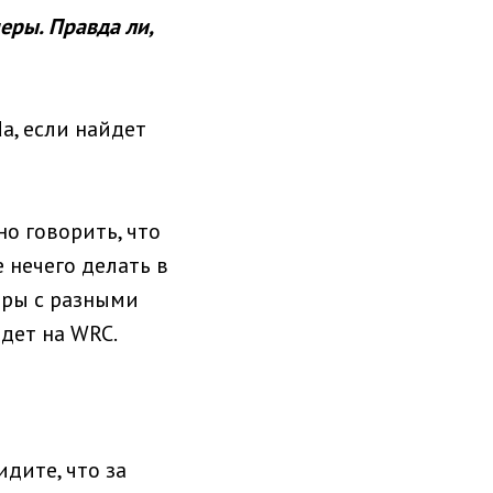
еры. Правда ли,
da, если найдет
но говорить, что
 нечего делать в
оры с разными
ядет на WRC.
дите, что за