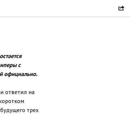
остается
анперы с
й официально.
и ответил на
 коротком
будущего трех