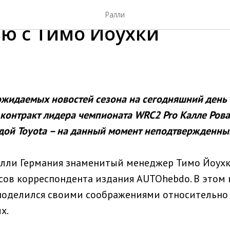
нечего делать в WRC2».
Ралли
ю с Тимо Йоухки
ожидаемых новостей сезона на сегодняшний день 
контракт лидера чемпионата WRC2 Pro Калле Ров
дой Toyota – на данный момент неподтвержденны
лли Германия знаменитый менеджер Тимо Йоухк
сов корреспондента издания AUTOhebdo. В этом
оделился своими соображениями относительно 
х.