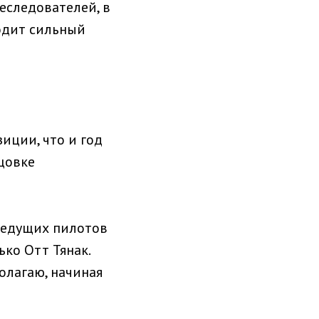
реследователей, в
водит сильный
иции, что и год
цовке
ведущих пилотов
ко Отт Тянак.
олагаю, начиная