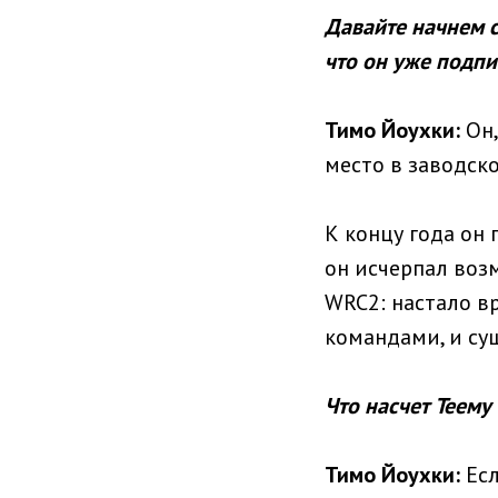
Давайте начнем с
что он уже подпи
Тимо Йоухки:
Он,
место в заводск
К концу года он 
он исчерпал воз
WRC2: настало в
командами, и сущ
Что насчет Теему
Тимо Йоухки:
Есл