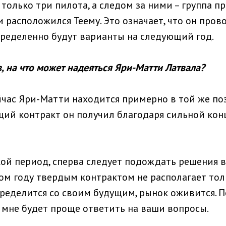
только три пилота, а следом за ними – группа п
и расположился Теему. Это означает, что он про
определенно будут варианты на следующий год.
в, на что может надеяться Яри-Матти Латвала?
час Яри-Матти находится примерно в той же поз
ущий контракт он получил благодаря сильной кон
кой период, сперва следует подождать решения 
ом году твердым контрактом не располагает толь
пределится со своим будущим, рынок оживится. П
, мне будет проще ответить на ваши вопросы.