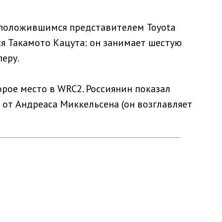
сположившимся представителем Toyota
ся Такамото Кацута: он занимает шестую
перу.
орое место в WRC2. Россиянин показал
т от Андреаса Миккельсена (он возглавляет