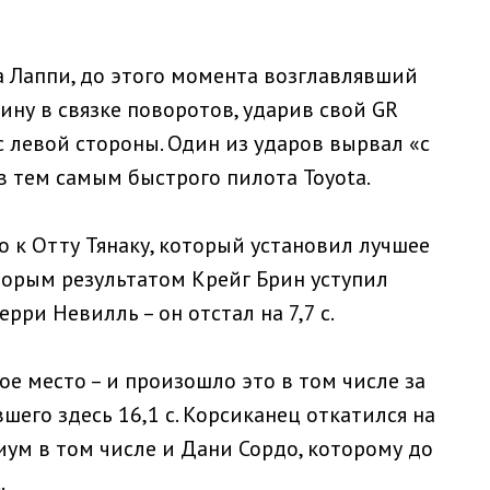
а Лаппи, до этого момента возглавлявший
ну в связке поворотов, ударив свой GR
и с левой стороны. Один из ударов вырвал «с
в тем самым быстрого пилота Toyota.
о к Отту Тянаку, который установил лучшее
орым результатом Крейг Брин уступил
ерри Невилль – он отстал на 7,7 с.
ое место – и произошло это в том числе за
вшего здесь 16,1 с. Корсиканец откатился на
иум в том числе и Дани Сордо, которому до
.