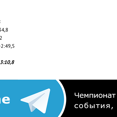
8
34,8
,2
+2:49,5
+3:10,8