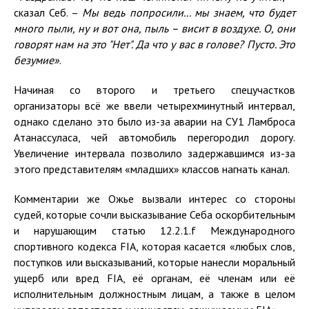
сказал Себ. –
Мы ведь
попросили...
мы знаем, что будет
много пыли,
ну и
вот она, пыль
–
висит в воздухе. О, они
говорят нам на это "Нет". Да что у вас в голове?
Пусто
. Это
безумие»
.
Начиная со второго и третьего спецучастков
организаторы всё же ввели четырехминутный интервал,
однако сделано это было из-за аварии на СУ1 Ламброса
Атанассуласа, чей автомобиль перегородил дорогу.
Увеличение интервала позволило задержавшимся из-за
этого представителям «младших» классов нагнать канал.
Комментарии же Ожье вызвали интерес со стороны
судей, которые сочли высказывание Себа оскорбительным
и нарушающим статью 12.2.1.f Международного
спортивного кодекса FIA, которая касается «любых слов,
поступков или высказываний, которые нанесли моральный
ущерб или вред FIA, её органам, её членам или её
исполнительным должностным лицам, а также в целом