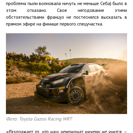
проблема пыли волновала ничуть не меньше Себа) было в
этом отказано. Свое негодование этими
обстоятельствами француз не постеснялся высказать в
прямом эфире на финише первого спецучастка.
Фото: Toyota Gazoo Racing WRT
«Раздражает то, что
наш чемпионат ниче
му
не учит
ся
, –