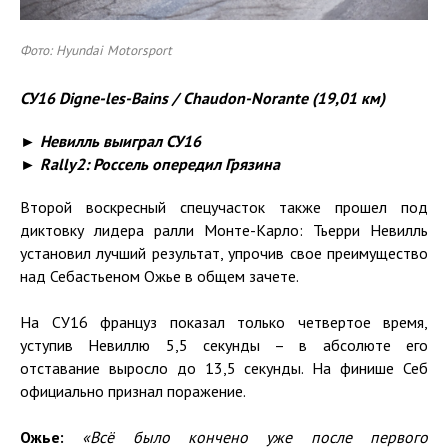
Фото: Hyundai Motorsport
СУ16 Digne-les-Bains / Chaudon-Norante (19,01 км)
► Невилль выиграл СУ16
► Rally2: Россель опередил Грязина
Второй воскресный спецучасток также прошел под
диктовку лидера ралли Монте-Карло: Тьерри Невилль
установил лучший результат, упрочив свое преимущество
над Себастьеном Ожье в общем зачете.
На СУ16 француз показал только четвертое время,
уступив Невиллю 5,5 секунды – в абсолюте его
отставание выросло до 13,5 секунды. На финише Себ
официально признал поражение.
Ожье:
«Всё было кончено уже после первого