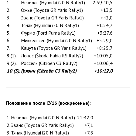
1.
Невилль (Hyundai i20 N Rally1)
2:59:40,5
2.
Ожье (Toyota GR Yaris Rally1)
+13,5
3.
Эванс (Toyota GR Yaris Rally1)
+42,0
4.
Тянак (Hyundai i20 N Rally1)
+1:54,7
5.
Фурмо (Ford Puma Rally1)
+3:27,6
6.
Миккельсен (Hyundai i20 N Rally1)
+5:29,0
7.
Кацута (Toyota GR Yaris Rally1)
+8:25,7
8 (1).
Лопес (Škoda Fabia RS Rally2)
+10:05,0
9 (2).
Россель (Citroën C3 Rally2)
+10:06,4
10 (3).
Грязин (Citroën C3 Rally2)
+10:12,0
Положение после СУ16 (воскресенье):
1.
Невилль (Hyundai i20 N Rally1)
21:42,0
2.
Эванс (Toyota GR Yaris Rally1)
+7,1
3.
Тянак (Hyundai i20 N Rally1)
+7,8