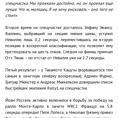
спецучастка. Мы проехали достойно, но он проехал еще
лучше. Что ж, молодец. Я не хочу рисковать – оно того не
стоит»
.
Второе время на спецучастке досталось Элфину Эвансу.
Валлиец, выбравший на секцию мягкие шины, уступил
Невиллю лишь 0,2 секунды, переместившись на вторую
позицию в воскресной классификации, что позволит ему
претендовать на шесть очков. Следом на финиш примчал
Отт Тянак – он отстал от Невилля уже на 2,7 секунды.
Пятый результат – у Такамото Кацуты (ворвавшегося тем
самым в зачетную семерку воскресенья), Адриен Фурмо,
Грегуар Мюнстер и Андреас Миккельсен довершили список
быстрейших экипажей Rally1 на спецучастке.
Йоан Россель активно включился в борьбу за победу на
ралли Монте-Карло в зачете WRC2. Француз на 5,8
секунды опередил Пепе Лопеса, а Николаю Грязину привез