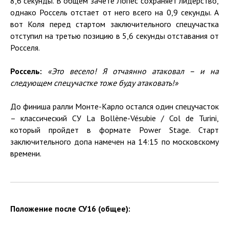
8,6 секунды. В общем зачете Лопес сохраняет лидерство,
однако Россель отстает от него всего на 0,9 секунды. А
вот Коля перед стартом заключительного спецучастка
отступил на третью позицию в 5,6 секунды отставания от
Росселя.
Россель:
«Это весело! Я отчаянно атаковал – и на
следующем спецучастке тоже буду атаковать!»
До финиша ралли Монте-Карло остался один спецучасток
– классический СУ La Bollène-Vésubie / Col de Turini,
который пройдет в формате Power Stage. Старт
заключительного допа намечен на 14:15 по московскому
времени.
Положение после СУ16 (общее):