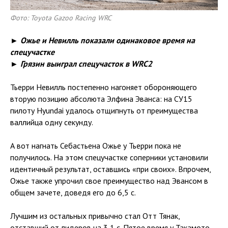
Фото: Toyota Gazoo Racing WRC
► Ожье и Невилль показали одинаковое время на
спецучастке
► Грязин выиграл спецучасток в WRC2
Тьерри Невилль постепенно нагоняет обороняющего
вторую позицию абсолюта Элфина Эванса: на СУ15
пилоту Hyundai удалось отщипнуть от преимущества
валлийца одну секунду.
А вот нагнать Себастьена Ожье у Тьерри пока не
получилось. На этом спецучастке соперники установили
идентичный результат, оставшись «при своих». Впрочем,
Ожье также упрочил свое преимущество над Эвансом в
общем зачете, доведя его до 6,5 с.
Лучшим из остальных привычно стал Отт Тянак,
отставший от лидеров на 3,1 с. Пятое время у Такамото