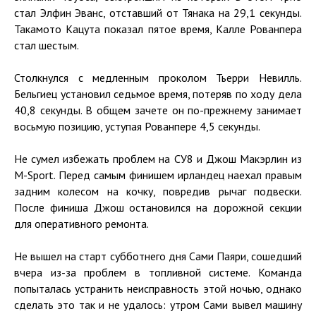
стал Элфин Эванс, отставший от Тянака на 29,1 секунды.
Такамото Кацута показал пятое время, Калле Рованпера
стал шестым.
Столкнулся с медленным проколом Тьерри Невилль.
Бельгиец установил седьмое время, потеряв по ходу дела
40,8 секунды. В общем зачете он по-прежнему занимает
восьмую позицию, уступая Рованпере 4,5 секунды.
Не сумел избежать проблем на СУ8 и Джош Макэрлин из
M-Sport. Перед самым финишем ирландец наехал правым
задним колесом на кочку, повредив рычаг подвески.
После финиша Джош остановился на дорожной секции
для оперативного ремонта.
Не вышел на старт субботнего дня Сами Паяри, сошедший
вчера из-за проблем в топливной системе. Команда
попыталась устранить неисправность этой ночью, однако
сделать это так и не удалось: утром Сами вывел машину