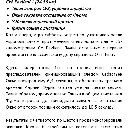
СУ8 Pavliani 1 (24,58 км)
► Тянак выиграл СУ8, упрочив лидерство
► Ожье сократил отставание от Фурмо
► У Невилля медленный прокол
► Грязин сошел с дистанции
Как и вчера, утро субботы встретило участников ралли
Акрополь самым протяженным спецучастком дня – 25-
километровым СУ Pavliani. Лучше остальных с первым
проходом по классическому допу справился Отт Тянак.
Здесь лидер гонки был на голову выше своих
преследователей: финишировавший следом Себастьен
Ожье проиграл ему 6,4 секунды, а обладатель третьего
времени Адриен Фурмо отстал уже на десять секунд.
Таким образом, преимущество Тянака в общем зачете над
Фурмо выросло до тринадцати секунд, а отставание
Ожье от второй позиции сократилось до 10,3 секунды.
Результаты с четвертого по шестой продемонстрировали
экипажи Toyota, быстрейшим из которых в этом трио