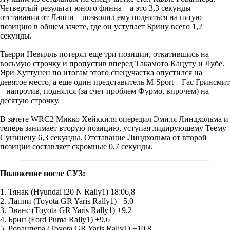
Четвертый результат юного финна – а это 3,3 секунды
отставания от Лаппи – позволил ему подняться на пятую
позицию в общем зачете, где он уступает Брину всего 1,2
секунды.
Тьерри Невилль потерял еще три позиции, откатившись на
восьмую строчку и пропустив вперед Такамото Кацуту и Лубе.
Яри Хуттунен по итогам этого спецучастка опустился на
девятое место, а еще один представитель M-Sport – Гас Гринсмит
– напротив, поднялся (за счет проблем Фурмо, впрочем) на
десятую строчку.
В зачете WRC2 Микко Хейккиля опередил Эмиля Линдхольма и
теперь занимает вторую позицию, уступая лидирующему Теему
Сунинену 6,3 секунды. Отставание Линдхольма от второй
позиции составляет скромные 0,7 секунды.
Положение после СУ3:
1. Тянак (Hyundai i20 N Rally1) 18:06,8
2. Лаппи (Toyota GR Yaris Rally1) +5,0
3. Эванс (Toyota GR Yaris Rally1) +9,2
4. Брин (Ford Puma Rally1) +9,6
5. Рованпера (Toyota GR Yaris Rally1) +10,8