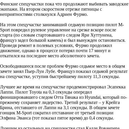
Финские спецучастки пока что продолжают выбивать заводские
экипажи. На втором скоростном отрезке пятницы с
неприятностями столкнулся Адриен Фурмо.
На этом спецучастке занимавший седьмую позицию пилот M-
Sport повредил рулевое управление на срезке вскоре после
старта (по словам стартовавшего следом Яри Хуттунена,
француз задел большой камень) и был вынужден остановиться.
Проведя ремонт в полевых условиях, Фурмо продолжил
движение, однако в процессе потерял почти 17 минут и
откатился на последнее место абсолютного зачета.
Освободившееся после проблем Фурмо седьмое место в общем
зачете занял Пьер-Луи Лубе. Француз показал седьмой результат
на спецучастке, уступив быстрейшему пилоту 11,3 секунды.
Лучшее же время на спецучастке продемонстрировал Эсапекка
Лаппи. Пилот Toyota на 0,3 секунды опередил
финишировавшего следом Отта Тянака из Hyundai, который по-
прежнему сохраняет лидерство. Третий результат – у Крейга
Брина, отставшего от Лаппи на 3,1 секунды. В общем зачете
гонщик M-Sport сократил отставание от третьей позиции
Элфина Эванса (тот показал пятое время) до 0,4 секунды.
Лучшим из остальных на спецучастке стал Калле Рованпера.