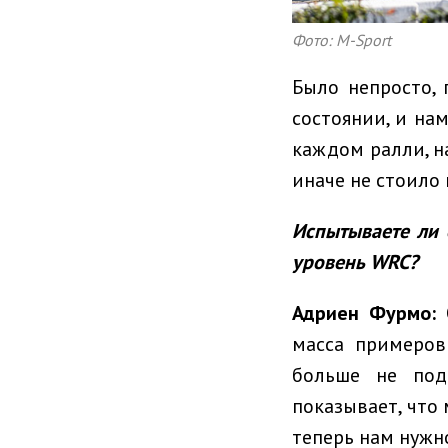
Фото: M-Sport
Было непросто,
состоянии, и на
каждом ралли, н
иначе не стоило 
Испытываете ли
уровень
WRC
?
Адриен Фурмо
:
О
масса примеров
больше не под
показывает, что
теперь нам нужн