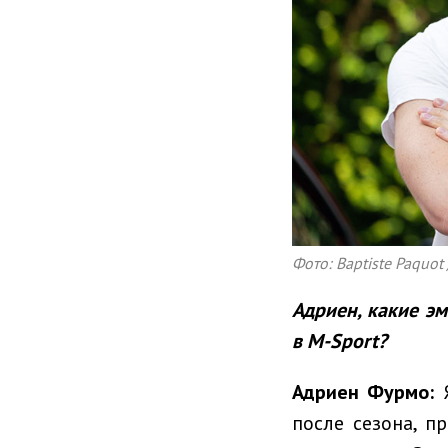
Фото: Baptiste Paquot 
Адриен, какие э
в
M
-
Sport
?
Адриен Фурмо
:
Я
после сезона, п