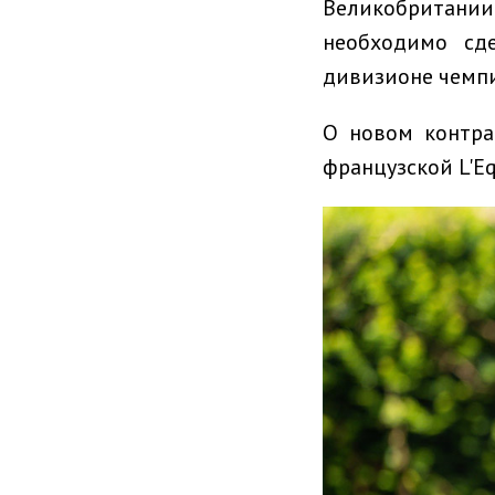
Великобритани
необходимо сд
дивизионе чемпи
О новом контра
французской L'Eq