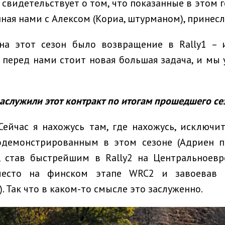
о свидетельствует о том, что показанные в этом 
нная нами с Алексом (Кориа, штурманом), принес
на этот сезон было возвращение в Rally1 –
ь перед нами стоит новая большая задача, и мы 
 заслужили этот контракт по итогам прошедшего се
ейчас я нахожусь там, где нахожусь, исключи
родемонстрированным в этом сезоне (Адриен п
, став быстрейшим в Rally2 на Центральноевр
место на финском этапе WRC2 и завоевав 
 Так что в каком-то смысле это заслуженно.