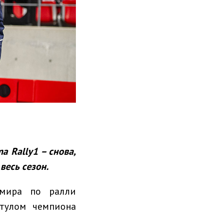
ma
Rally
1 –
снова,
 весь сезон.
 мира по ралли
тулом чемпиона