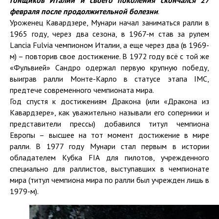
гонщиков Италии и своего поколения скончался
27
февраля
после продолжи
т
ельной болезни
.
Уроженец Кавардзере, Мунари начал заниматься ралли в
1965 году, через два сезона, в 1967-м став за рулем
Lancia Fulvia чемпионом Италии, а еще через два (в 1969-
м) – повторив свое достижение. В 1972 году всё с той же
«Фульвией» Сандро одержал первую крупную победу,
выиграв ралли Монте-Карло в статусе этапа IMC,
предтече современного чемпионата мира.
Год спустя к достижениям Дракона (или «Дракона из
Кавардзере», как уважительно называли его соперники и
представители прессы) добавился титул чемпиона
Европы – высшее на тот момент достижение в мире
ралли. В 1977 году Мунари стал первым в истории
обладателем Кубка FIA для пилотов, учрежденного
специально для раллистов, выступавших в чемпионате
мира (титул чемпиона мира по ралли был учрежден лишь в
1979-м).