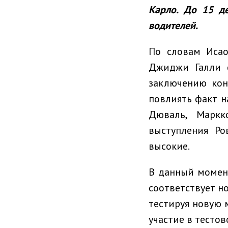
Карло. До 15 д
водителей.
По словам Исао
Джиджи Галли с
заключению кон
повлиять факт н
Дюваль, Маркк
выступления Ро
высокие.
В данный момен
соответствует н
тестируя новую 
участие в тестов