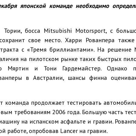
екабря японской команде необходимо определи
 Тории, босса Mitsubishi Motorsport, с больш
охранит свое место. Харри Рованпера также
тракта с «Тремя бриллиантами». На решение M
аличия на пилотском рынке таких быстрых пило
о Мяртин и Тони Гардемайстер. Однако п
ванперы в Австралии, шансы финна оценива
т команда продолжает тестировать автомобиль.
овым требованиям 2006 года. Большую часть тест
машину на испанском асфальте и гравии. Рованп
ой работе, опробовав Lancer на гравии.