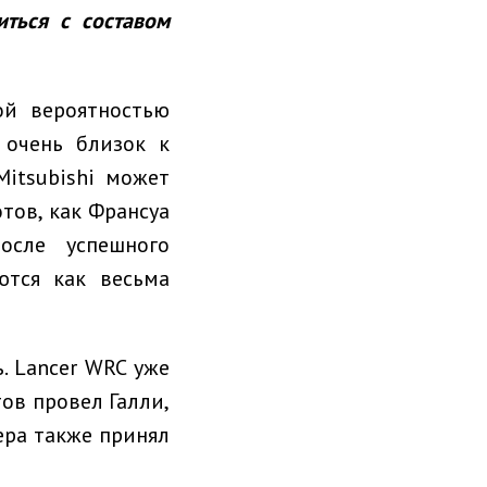
ться с составом
ой вероятностью
 очень близок к
itsubishi может
тов, как Франсуа
осле успешного
ются как весьма
 Lancer WRC уже
ов провел Галли,
ера также принял