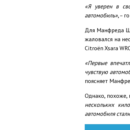
«Я уверен в св
автомобиль»
, – 
Для Манфреда Шт
жаловался на не
Citroën Xsara WRC
«Первые впечат
чувствую автомоб
поясняет Манфре
Однако, похоже,
нескольких кил
автомобиля стали