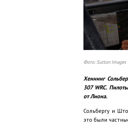
Фото: Sutton Images
Хеннинг Сольбер
307 WRC. Пилоты
от Лиона.
Сольбергу и Што
это были частны