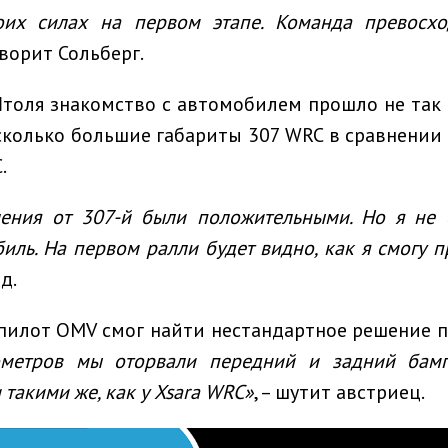
оих силах на первом этапе. Команда превосхо
говорит Сольберг.
оля знакомство с автомобилем прошло не так 
сколько большие габариты 307 WRC в сравнении
.
ления от 307-й были положительными. Но я не
иль. На первом ралли будет видно, как я смогу 
д.
 пилот OMV смог найти нестандартное решение
ометров мы оторвали передний и задний бамп
 такими же, как у Xsara WRC»
, – шутит австриец.