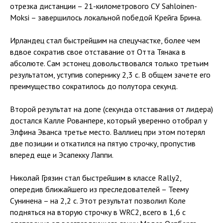
отрезка дистанции – 21-километрового СУ Sahloinen-
Moksi – завершилось локальной победой Крейга Брина.
Ирландец стал быстрейшим на спецучастке, более чем
вдвое сократив свое отставание от Отта Тянака в
абсолюте. Сам эстонец довольствовался только третьим
результатом, уступив сопернику 2,3 с. В общем зачете его
преимущество сократилось до полутора секунд.
Второй результат на допе (секунда отставания от лидера)
достался Калле Рованпере, который уверенно отобрал у
Элфина Эванса третье место. Валлиец при этом потерял
две позиции и откатился на пятую строчку, пропустив
вперед еще и Эсапекку Лаппи.
Николай Грязин стал быстрейшим в классе Rally2,
опередив ближайшего из преследователей – Теему
Сунинена – на 2,2 с. Этот результат позволил Коле
подняться на вторую строчку в WRC2, всего в 1,6 с