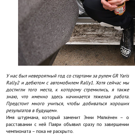
У нас был невероятный год со стартами за рулем
GR Yaris
Rally2
и дебютом с автомобилем
Rally1
.
Х
отя сейчас мы
достигли того места, к которому стремились, я также
знаю, что именно здесь начинается тяжелая работа
.
Предстоит
много
учиться
, чтобы
добиваться хороших
результатов в будущем
»
.
Имя штурмана, который заменит Энни Мялкёнен – о
расставании с ней Паяри объявил сразу по завершении
чемпионата – пока не раскрыто.