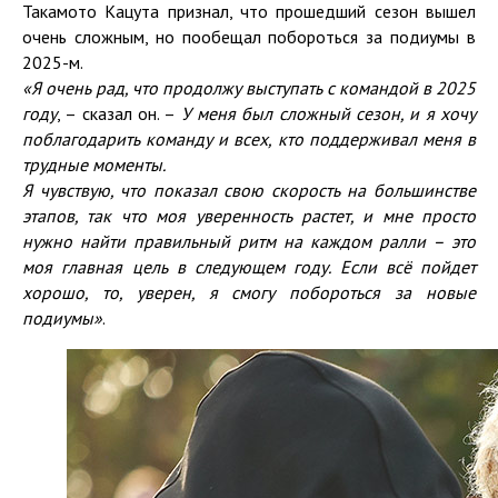
Такамото Кацута признал, что прошедший сезон вышел
очень сложным, но пообещал побороться за подиумы в
2025-м.
«Я очень рад, что продолжу выступать с командой в 2025
году
, – сказал он. –
У меня был сложный сезон,
и я хочу
поблагодарить команду и всех, кто поддерживал меня в
трудные моменты.
Я чувствую, что показал свою скорость на большинстве
этапов
, так что
моя
уверенность растет, и мне просто
нужно
найти
правильный ритм на каждом ралли
–
это
моя главная цель в следующем году. Если вс
ё
пойдет
хорошо,
то,
уверен,
я
смогу побороться за новые
подиумы»
.