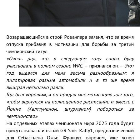
Возвращающийся в строй Рованпера заявил, что за время
отпуска прибавил в мотивации для борьбы за третий
чемпионский титул.
«
О
чень рад, что в следующем году снова буду
участвовать в полном сезоне WRC
, – признался он. –
Этот
год
выдался для меня весьма разнообразным: я
пилотировал разные автомобили и в то же время
выиграл несколько ралли.
Год был хорошим, и он придал мне мотивацию для того,
чтобы вернуться на полноценное расписание и вместе с
Йонне (Халттуненом, штурманом) побороться за
чемпионство»
.
На отдельных этапах чемпионата мира 2025 года будет
присутствовать и пятый GR Yaris Rally1, предназначенный
для Себастьена Ожье. Француз, впрочем, уже успел