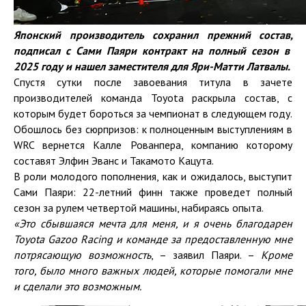
Японский производитель сохранил прежний состав
,
подписал с Сами Паяри контракт на полный сезон в
2025 году
и нашел заместителя
для
Яри-Матти Латвал
ы
.
Спустя сутки после завоевания титула в зачете
производителей команда Toyota раскрыла состав, с
которым будет бороться за чемпионат в следующем году.
Обошлось без сюрпризов: к полноценным выступлениям в
WRC вернется Калле Рованпера, компанию которому
составят Элфин Эванс и Такамото Кацута.
В роли молодого пополнения, как и ожидалось, выступит
Сами Паяри: 22-летний финн также проведет полный
сезон за рулем четвертой машины, набираясь опыта.
«
Это
сбывшаяся мечта
для меня, и я очень благодарен
Toyota
Gazoo Racing и команде за предоставленную мне
потрясающую возможность
, – заявил Паяри. –
Кроме
того, было много важных людей, которые помогали мне
и сделали это возможным.