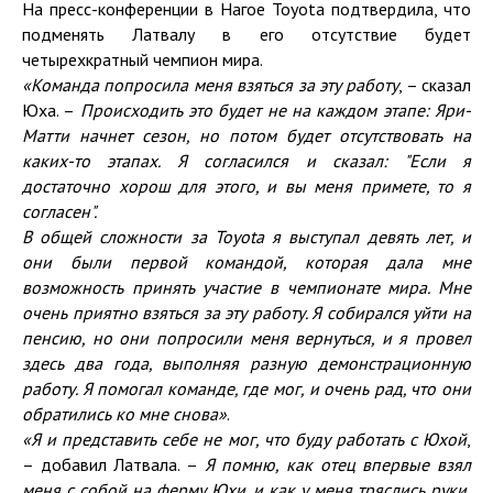
На пресс-конференции в Нагое Toyota подтвердила, что
подменять Латвалу в его отсутствие будет
четырехкратный чемпион мира.
«Команда попросила меня взяться за эту работу
, – сказал
Юха. –
Происходить это будет не на каждом этапе: Яри-
Матти начнет сезон, но потом будет отсутствовать на
каких-то этапах. Я согласился и сказал: "Если я
достаточно хорош для этого, и вы меня примете, то я
согласен
".
В общей сложности за
Toyota
я выступал девять лет, и
они были первой командой, которая дала мне
возможность принять участие в чемпионате мира. Мне
очень приятно взяться за эту работу. Я собирался уйти на
пенсию, но они попросили меня вернуться, и я провел
здесь два года, выполняя
разную демонстрационную
работу. Я помогал команде, где мог, и очень рад, что они
обратились ко мне снова»
.
«Я и представить себе не мог, что буду работать с Юхой
,
– добавил Латвала. –
Я помню, как отец впервые взял
меня с собой на ферму Юхи, и как у меня тряслись руки,